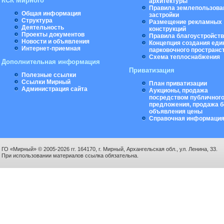
КСК Мирного
архитектуры
Правила землепользова
Общая информация
застройки
Структура
Размещение рекламных
Деятельность
конструкций
Проекты документов
Правила благоустройст
Новости и объявления
Концепция создания еди
Интернет-приемная
парковочного пространс
Схема теплоснабжения
Дополнительная информация
Приватизация
Полезные ссылки
Ссылки Мирный
План приватизации
Администрация сайта
Аукционы, продажа
посредством публичног
предложения, продажа б
объявления цены
Справочная информаци
ГО «Мирный» © 2005-2026 гг. 164170, г. Мирный, Архангельская обл., ул. Ленина, 33.
При использовании материалов ссылка обязательна.