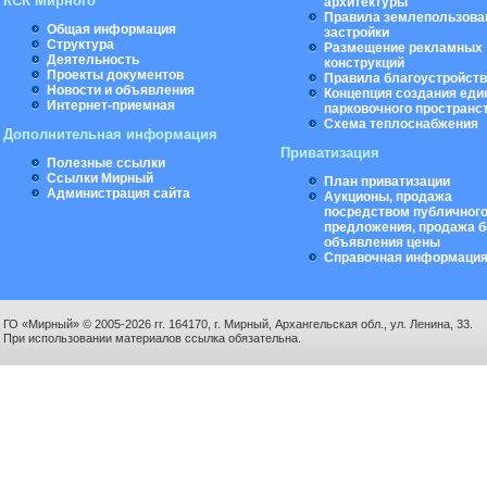
КСК Мирного
архитектуры
Правила землепользова
Общая информация
застройки
Структура
Размещение рекламных
Деятельность
конструкций
Проекты документов
Правила благоустройст
Новости и объявления
Концепция создания еди
Интернет-приемная
парковочного пространс
Схема теплоснабжения
Дополнительная информация
Приватизация
Полезные ссылки
Ссылки Мирный
План приватизации
Администрация сайта
Аукционы, продажа
посредством публичног
предложения, продажа б
объявления цены
Справочная информаци
ГО «Мирный» © 2005-2026 гг. 164170, г. Мирный, Архангельская обл., ул. Ленина, 33.
При использовании материалов ссылка обязательна.