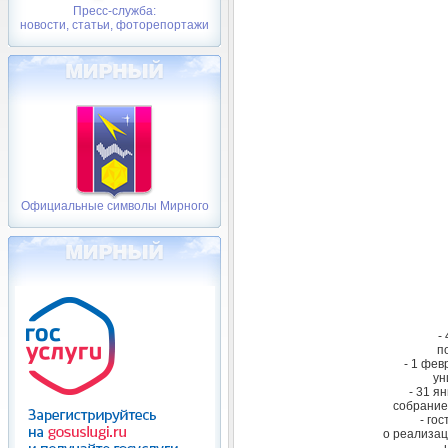
Пресс-служба:
новости, статьи, фоторепортажи
Официальные символы Мирного
-
п
- 1 фев
ун
- 31 я
собрание 
- гос
о реализа