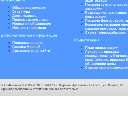
КСК Мирного
архитектуры
Правила землепользова
Общая информация
застройки
Структура
Размещение рекламных
Деятельность
конструкций
Проекты документов
Правила благоустройст
Новости и объявления
Концепция создания еди
Интернет-приемная
парковочного пространс
Схема теплоснабжения
Дополнительная информация
Приватизация
Полезные ссылки
Ссылки Мирный
План приватизации
Администрация сайта
Аукционы, продажа
посредством публичног
предложения, продажа б
объявления цены
Справочная информаци
ГО «Мирный» © 2005-2026 гг. 164170, г. Мирный, Архангельская обл., ул. Ленина, 33.
При использовании материалов ссылка обязательна.