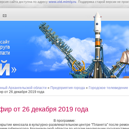
ерсия сайта доступна по адресу
www.old.mirniy.ru
. Поддержка старой версии не прои
ный Архангельской области
»
Предприятия города
»
Городское телевидение
р от 26 декабря 2019 года
фир от 26 декабря 2019 года
В программе:
ткрытие кинозала в культурно-развлекательном центре "Планета" после ремо
прием губернатора Архангельской области по итогам реализации государствен