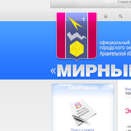
Старая в
Мир
Эфи
Э
- о
Пресс-служба:
- 