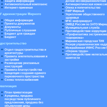
Защита информации
делам несовершеннолетних
Антимонопольный комплаенс
Антинаркотическая комисси
Интернет-приемная
Опека и попечительство
ПФР Мирный
У администрации Мирного
Укрепление общественного
здоровья
Общая информация
МЧС информирует
Проекты документов
ОМВД России по ЗАТО Мирн
Документы
Муниципальная cлужба
Публичные слушания
Противодействие коррупции
Бюджет для граждан
«Профилактика экстремизма
Бюджет
терроризма»
Мирнинская городская ТИК
адостроительство
Резерв управленческих кад
Межрайонная ИФНС России 
Отдел градостроительства и
«Охрана труда»
архитектуры
Противодействие нелегальн
Правила землепользования и
занятости
застройки
Размещение рекламных
конструкций
Правила благоустройства
Концепция создания единого
парковочного пространства
Схема теплоснабжения
иватизация
План приватизации
Аукционы, продажа
посредством публичного
предложения, продажа без
объявления цены