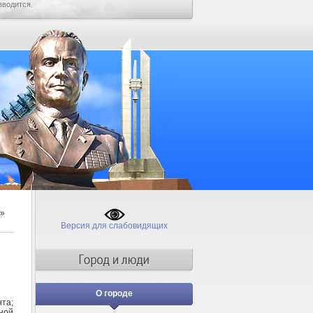
зводится.
»
Версия для слабовидящих
О городе
нта;
ной