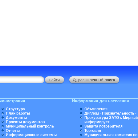
министрация
Информация для населения
Структура
Объявления
План работы
Диплом «Признательность»
Документы
Прокуратура ЗАТО г. Мирный
Проекты документов
информирует
Муниципальный контроль
Защита потребителя
Отчеты
Торговля
Информационные системы
Муниципальная комиссия по