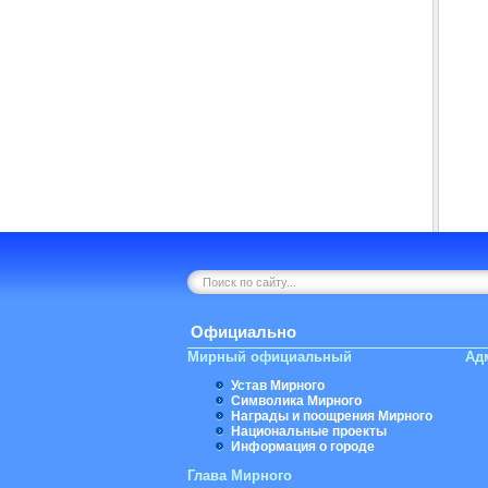
Официально
Мирный официальный
Ад
Устав Мирного
Символика Мирного
Награды и поощрения Мирного
Национальные проекты
Информация о городе
Глава Мирного