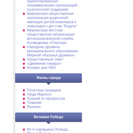
ориентированных
некоммерческих организаций -
получателей поддержки
Мирнинская общественная
организация родителей,
имеющих детей-инвалидов и
инвалидов с детства "Радуга"
Мирнинская местная
общественная организация
ветеранов военной службы
Космодрома «Плесецк»
Народная дружина
муниципального образования
Мирный «Казачья дружина»
Общественный совет
«Движение первых»
Конкурс для НКО
Жизнь города
Почетные граждане
Люди Мирного
Лучший по профессии
Помним!
Религия
Великая Победа
80-я годовщина Победы