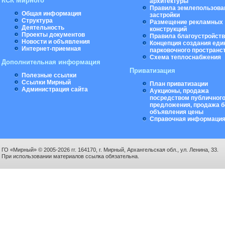
КСК Мирного
архитектуры
Правила землепользова
Общая информация
застройки
Структура
Размещение рекламных
Деятельность
конструкций
Проекты документов
Правила благоустройст
Новости и объявления
Концепция создания еди
Интернет-приемная
парковочного пространс
Схема теплоснабжения
Дополнительная информация
Приватизация
Полезные ссылки
Ссылки Мирный
План приватизации
Администрация сайта
Аукционы, продажа
посредством публичног
предложения, продажа б
объявления цены
Справочная информаци
ГО «Мирный» © 2005-2026 гг. 164170, г. Мирный, Архангельская обл., ул. Ленина, 33.
При использовании материалов ссылка обязательна.