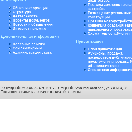
КСК Мирного
архитектуры
Правила землепользова
Общая информация
застройки
Структура
Размещение рекламных
Деятельность
конструкций
Проекты документов
Правила благоустройст
Новости и объявления
Концепция создания еди
Интернет-приемная
парковочного пространс
Схема теплоснабжения
Дополнительная информация
Приватизация
Полезные ссылки
Ссылки Мирный
План приватизации
Администрация сайта
Аукционы, продажа
посредством публичног
предложения, продажа б
объявления цены
Справочная информаци
ГО «Мирный» © 2005-2026 гг. 164170, г. Мирный, Архангельская обл., ул. Ленина, 33.
При использовании материалов ссылка обязательна.