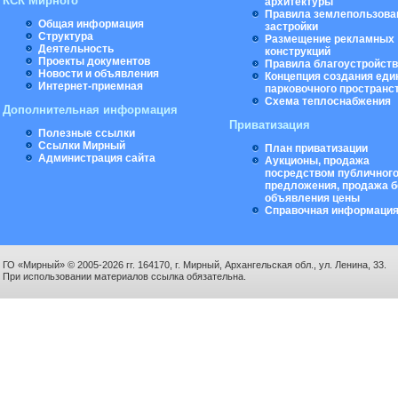
КСК Мирного
архитектуры
Правила землепользова
Общая информация
застройки
Структура
Размещение рекламных
Деятельность
конструкций
Проекты документов
Правила благоустройст
Новости и объявления
Концепция создания еди
Интернет-приемная
парковочного пространс
Схема теплоснабжения
Дополнительная информация
Приватизация
Полезные ссылки
Ссылки Мирный
План приватизации
Администрация сайта
Аукционы, продажа
посредством публичног
предложения, продажа б
объявления цены
Справочная информаци
ГО «Мирный» © 2005-2026 гг. 164170, г. Мирный, Архангельская обл., ул. Ленина, 33.
При использовании материалов ссылка обязательна.