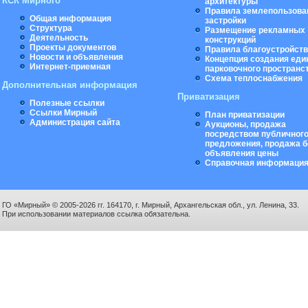
КСК Мирного
архитектуры
Правила землепользова
Общая информация
застройки
Структура
Размещение рекламных
Деятельность
конструкций
Проекты документов
Правила благоустройст
Новости и объявления
Концепция создания еди
Интернет-приемная
парковочного пространс
Схема теплоснабжения
Дополнительная информация
Приватизация
Полезные ссылки
Ссылки Мирный
План приватизации
Администрация сайта
Аукционы, продажа
посредством публичног
предложения, продажа б
объявления цены
Справочная информаци
ГО «Мирный» © 2005-2026 гг. 164170, г. Мирный, Архангельская обл., ул. Ленина, 33.
При использовании материалов ссылка обязательна.