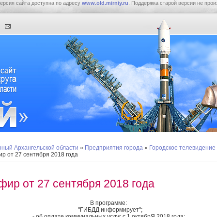
ерсия сайта доступна по адресу
www.old.mirniy.ru
. Поддержка старой версии не прои
ный Архангельской области
»
Предприятия города
»
Городское телевидение
р от 27 сентября 2018 года
фир от 27 сентября 2018 года
В программе:
- "ГИБДД информирует";
- об оплате коммунальных услуг с 1 октябрЯ 2018 года;