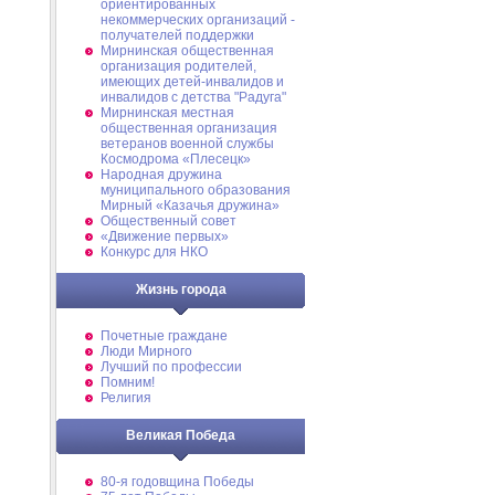
ориентированных
некоммерческих организаций -
получателей поддержки
Мирнинская общественная
организация родителей,
имеющих детей-инвалидов и
инвалидов с детства "Радуга"
Мирнинская местная
общественная организация
ветеранов военной службы
Космодрома «Плесецк»
Народная дружина
муниципального образования
Мирный «Казачья дружина»
Общественный совет
«Движение первых»
Конкурс для НКО
Жизнь города
Почетные граждане
Люди Мирного
Лучший по профессии
Помним!
Религия
Великая Победа
80-я годовщина Победы