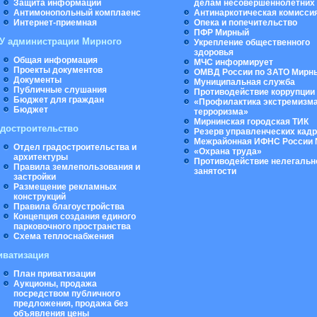
Защита информации
делам несовершеннолетних
Антимонопольный комплаенс
Антинаркотическая комисси
Интернет-приемная
Опека и попечительство
ПФР Мирный
У администрации Мирного
Укрепление общественного
здоровья
Общая информация
МЧС информирует
Проекты документов
ОМВД России по ЗАТО Мирн
Документы
Муниципальная cлужба
Публичные слушания
Противодействие коррупции
Бюджет для граждан
«Профилактика экстремизма
Бюджет
терроризма»
Мирнинская городская ТИК
адостроительство
Резерв управленческих кад
Межрайонная ИФНС России 
Отдел градостроительства и
«Охрана труда»
архитектуры
Противодействие нелегальн
Правила землепользования и
занятости
застройки
Размещение рекламных
конструкций
Правила благоустройства
Концепция создания единого
парковочного пространства
Схема теплоснабжения
иватизация
План приватизации
Аукционы, продажа
посредством публичного
предложения, продажа без
объявления цены