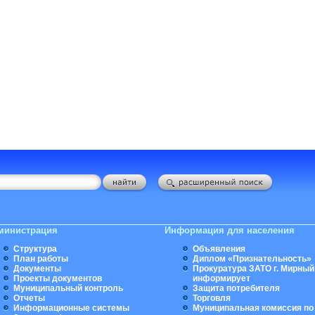
министрация
Информация для населения
Структура
Объявления
План работы
Диплом «Признательность»
Документы
Прокуратура ЗАТО г. Мирный
Проекты документов
информирует
Муниципальный контроль
Защита потребителя
Отчеты
Торговля
Информационные системы
Муниципальная комиссия по