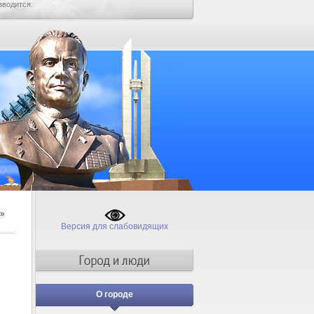
зводится.
»
Версия для слабовидящих
О городе