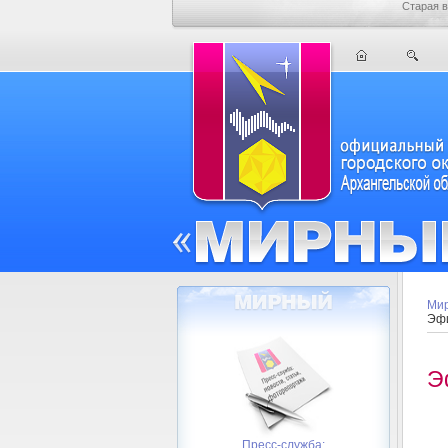
Старая в
Мир
Эфи
Э
Пресс-служба: