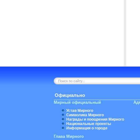
Официально
Мирный официальный
Ад
Устав Мирного
Символика Мирного
Награды и поощрения Мирного
Национальные проекты
Информация о городе
Глава Мирного