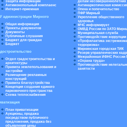
Защита информации
делам несовершеннолетних
Антимонопольный комплаенс
Антинаркотическая комисси
Интернет-приемная
Опека и попечительство
ПФР Мирный
У администрации Мирного
Укрепление общественного
здоровья
Общая информация
МЧС информирует
Проекты документов
ОМВД России по ЗАТО Мирн
Документы
Муниципальная cлужба
Публичные слушания
Противодействие коррупции
Бюджет для граждан
«Профилактика экстремизма
Бюджет
терроризма»
Мирнинская городская ТИК
адостроительство
Резерв управленческих кад
Межрайонная ИФНС России 
Отдел градостроительства и
«Охрана труда»
архитектуры
Противодействие нелегальн
Правила землепользования и
занятости
застройки
Размещение рекламных
конструкций
Правила благоустройства
Концепция создания единого
парковочного пространства
Схема теплоснабжения
иватизация
План приватизации
Аукционы, продажа
посредством публичного
предложения, продажа без
объявления цены