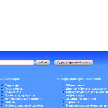
министрация
Информация для населения
Структура
Объявления
План работы
Диплом «Признательность»
Документы
Прокуратура ЗАТО г. Мирный
Проекты документов
информирует
Муниципальный контроль
Защита потребителя
Отчеты
Торговля
Информационные системы
Муниципальная комиссия по