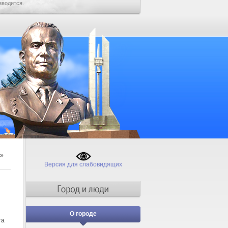
зводится.
»
Версия для слабовидящих
О городе
га