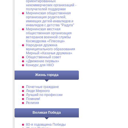
ориентированных
некоммерческих организаций -
получателей поддержки
Мирнинская общественная
организация родителей,
имеющих детей-инвалидов и
инвалидов с детства "Радуга"
Мирнинская местная
общественная организация
ветеранов военной службы
Космодрома «Плесецк»
Народная дружина
муниципального образования
Мирный «Казачья дружина»
Общественный совет
«Движение первых»
Конкурс для НКО
Жизнь города
Почетные граждане
Люди Мирного
Лучший по профессии
Помним!
Религия
Великая Победа
80-я годовщина Победы