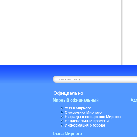
Официально
Мирный официальный
Ад
Устав Мирного
Символика Мирного
Награды и поощрения Мирного
Национальные проекты
Информация о городе
Глава Мирного