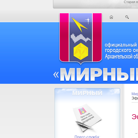
Старая в
Мир
Эфи
Э
-
Пресс-служба: