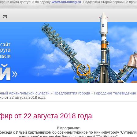
ерсия сайта доступна по адресу
www.old.mirniy.ru
. Поддержка старой версии не прои
ный Архангельской области
»
Предприятия города
»
Городское телевидение
р от 22 августа 2018 года
фир от 22 августа 2018 года
В программе:
 беседа с Ильей Картынником об осеннем турнире по мини-футболу "Суперли
чемпионов" и школе футбола для малышей "Футболика".