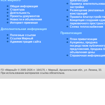
КСК Мирного
архитектуры
Правила землепользова
Общая информация
застройки
Структура
Размещение рекламных
Деятельность
конструкций
Проекты документов
Правила благоустройст
Новости и объявления
Концепция создания еди
Интернет-приемная
парковочного пространс
Схема теплоснабжения
Дополнительная информация
Приватизация
Полезные ссылки
Ссылки Мирный
План приватизации
Администрация сайта
Аукционы, продажа
посредством публичног
предложения, продажа б
объявления цены
Справочная информаци
ГО «Мирный» © 2005-2026 гг. 164170, г. Мирный, Архангельская обл., ул. Ленина, 33.
При использовании материалов ссылка обязательна.