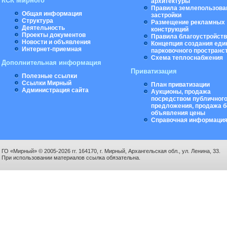
КСК Мирного
архитектуры
Правила землепользова
Общая информация
застройки
Структура
Размещение рекламных
Деятельность
конструкций
Проекты документов
Правила благоустройст
Новости и объявления
Концепция создания еди
Интернет-приемная
парковочного пространс
Схема теплоснабжения
Дополнительная информация
Приватизация
Полезные ссылки
Ссылки Мирный
План приватизации
Администрация сайта
Аукционы, продажа
посредством публичног
предложения, продажа б
объявления цены
Справочная информаци
ГО «Мирный» © 2005-2026 гг. 164170, г. Мирный, Архангельская обл., ул. Ленина, 33.
При использовании материалов ссылка обязательна.