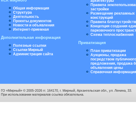
КСК Мирного
архитектуры
Правила землепользова
Общая информация
застройки
Структура
Размещение рекламных
Деятельность
конструкций
Проекты документов
Правила благоустройст
Новости и объявления
Концепция создания еди
Интернет-приемная
парковочного пространс
Схема теплоснабжения
Дополнительная информация
Приватизация
Полезные ссылки
Ссылки Мирный
План приватизации
Администрация сайта
Аукционы, продажа
посредством публичног
предложения, продажа б
объявления цены
Справочная информаци
ГО «Мирный» © 2005-2026 гг. 164170, г. Мирный, Архангельская обл., ул. Ленина, 33.
При использовании материалов ссылка обязательна.