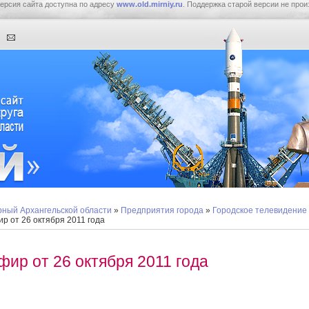
ерсия сайта доступна по адресу
www.old.mirniy.ru
. Поддержка старой версии не прои
ный Архангельской области
»
Предприятия города
»
Городское телевидение
р от 26 октября 2011 года
фир от 26 октября 2011 года