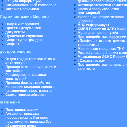
Защита информации
делам несовершеннолетних
Антимонопольный комплаенс
Антинаркотическая комисси
Интернет-приемная
Опека и попечительство
ПФР Мирный
У администрации Мирного
Укрепление общественного
здоровья
Общая информация
МЧС информирует
Проекты документов
ОМВД России по ЗАТО Мирн
Документы
Муниципальная cлужба
Публичные слушания
Противодействие коррупции
Бюджет для граждан
«Профилактика экстремизма
Бюджет
терроризма»
Мирнинская городская ТИК
адостроительство
Резерв управленческих кад
Межрайонная ИФНС России 
Отдел градостроительства и
«Охрана труда»
архитектуры
Противодействие нелегальн
Правила землепользования и
занятости
застройки
Размещение рекламных
конструкций
Правила благоустройства
Концепция создания единого
парковочного пространства
Схема теплоснабжения
иватизация
План приватизации
Аукционы, продажа
посредством публичного
предложения, продажа без
объявления цены