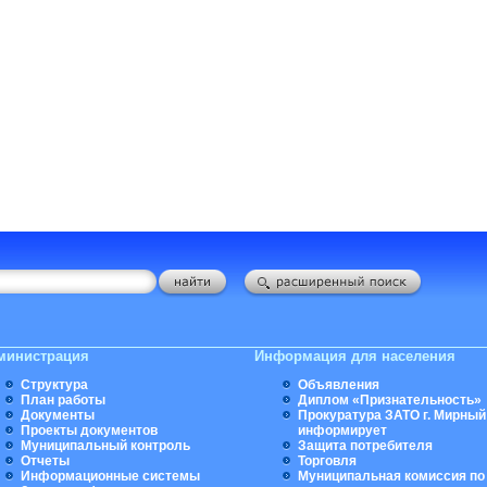
министрация
Информация для населения
Структура
Объявления
План работы
Диплом «Признательность»
Документы
Прокуратура ЗАТО г. Мирный
Проекты документов
информирует
Муниципальный контроль
Защита потребителя
Отчеты
Торговля
Информационные системы
Муниципальная комиссия по