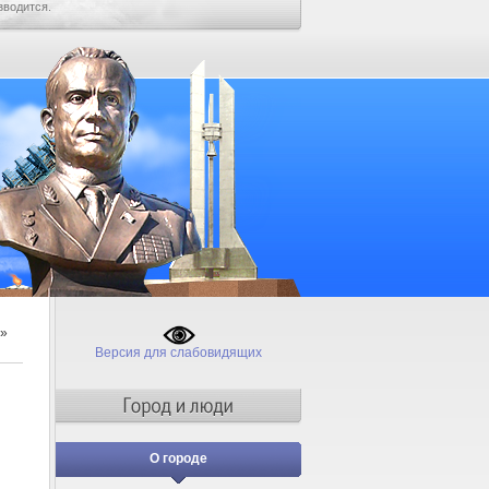
зводится.
»
Версия для слабовидящих
О городе