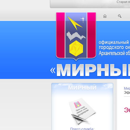
Старая в
Мир
Эфи
Э
Пресс-служба: