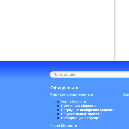
Официально
Мирный официальный
Ад
Устав Мирного
Символика Мирного
Награды и поощрения Мирного
Национальные проекты
Информация о городе
Глава Мирного