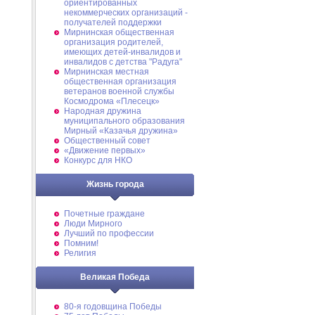
ориентированных
некоммерческих организаций -
получателей поддержки
Мирнинская общественная
организация родителей,
имеющих детей-инвалидов и
инвалидов с детства "Радуга"
Мирнинская местная
общественная организация
ветеранов военной службы
Космодрома «Плесецк»
Народная дружина
муниципального образования
Мирный «Казачья дружина»
Общественный совет
«Движение первых»
Конкурс для НКО
Жизнь города
Почетные граждане
Люди Мирного
Лучший по профессии
Помним!
Религия
Великая Победа
80-я годовщина Победы