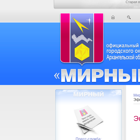
Старая в
Мир
Эфи
Э
Пресс-служба: