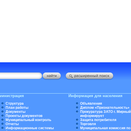
министрация
Информация для населения
Структура
Объявления
План работы
Диплом «Признательность»
Документы
Прокуратура ЗАТО г. Мирный
Проекты документов
информирует
Муниципальный контроль
Защита потребителя
Отчеты
Торговля
Информационные системы
Муниципальная комиссия по