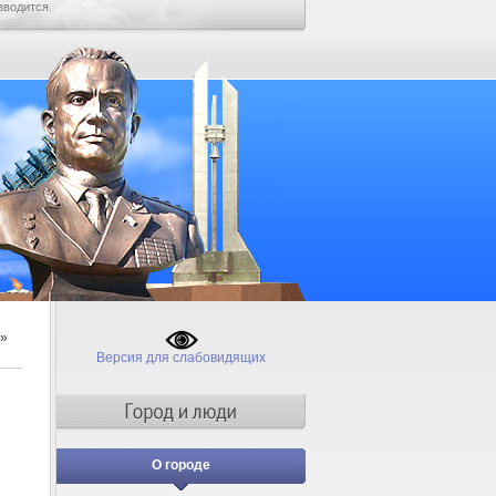
зводится.
»
Версия для слабовидящих
О городе