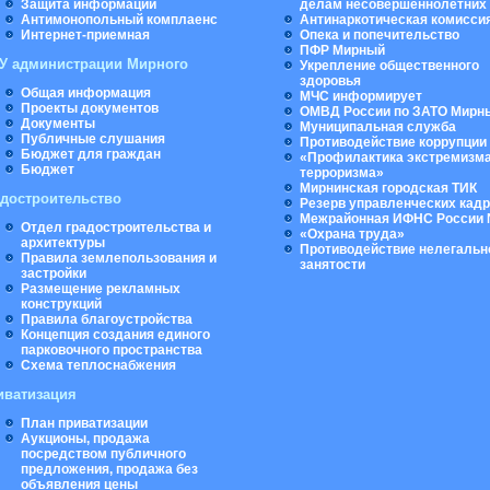
Защита информации
делам несовершеннолетних
Антимонопольный комплаенс
Антинаркотическая комисси
Интернет-приемная
Опека и попечительство
ПФР Мирный
У администрации Мирного
Укрепление общественного
здоровья
Общая информация
МЧС информирует
Проекты документов
ОМВД России по ЗАТО Мирн
Документы
Муниципальная cлужба
Публичные слушания
Противодействие коррупции
Бюджет для граждан
«Профилактика экстремизма
Бюджет
терроризма»
Мирнинская городская ТИК
адостроительство
Резерв управленческих кад
Межрайонная ИФНС России 
Отдел градостроительства и
«Охрана труда»
архитектуры
Противодействие нелегальн
Правила землепользования и
занятости
застройки
Размещение рекламных
конструкций
Правила благоустройства
Концепция создания единого
парковочного пространства
Схема теплоснабжения
иватизация
План приватизации
Аукционы, продажа
посредством публичного
предложения, продажа без
объявления цены