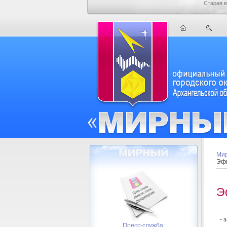
Старая в
Мир
Эфи
Э
- 
Пресс-служба: