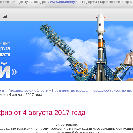
ерсия сайта доступна по адресу
www.old.mirniy.ru
. Поддержка старой версии не прои
ный Архангельской области
»
Предприятия города
»
Городское телевидение
р от 4 августа 2017 года
фир от 4 августа 2017 года
В программе:
заседание комиссии по предупреждению и ликвидации чрезвычайных ситуаци
обеспечению пожарной безопасности;