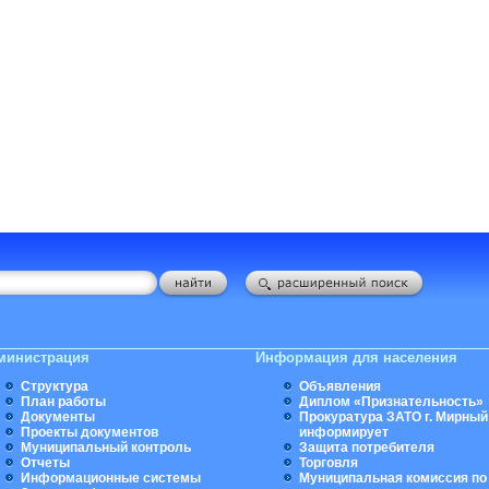
министрация
Информация для населения
Структура
Объявления
План работы
Диплом «Признательность»
Документы
Прокуратура ЗАТО г. Мирный
Проекты документов
информирует
Муниципальный контроль
Защита потребителя
Отчеты
Торговля
Информационные системы
Муниципальная комиссия по