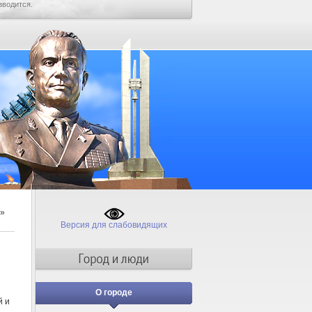
зводится.
»
Версия для слабовидящих
О городе
й и