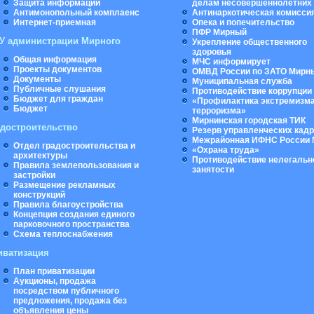
Защита информации
делам несовершеннолетних
Антимонопольный комплаенс
Антинаркотическая комисси
Интернет-приемная
Опека и попечительство
ПФР Мирный
У администрации Мирного
Укрепление общественного
здоровья
Общая информация
МЧС информирует
Проекты документов
ОМВД России по ЗАТО Мирн
Документы
Муниципальная cлужба
Публичные слушания
Противодействие коррупции
Бюджет для граждан
«Профилактика экстремизма
Бюджет
терроризма»
Мирнинская городская ТИК
адостроительство
Резерв управленческих кад
Межрайонная ИФНС России 
Отдел градостроительства и
«Охрана труда»
архитектуры
Противодействие нелегальн
Правила землепользования и
занятости
застройки
Размещение рекламных
конструкций
Правила благоустройства
Концепция создания единого
парковочного пространства
Схема теплоснабжения
иватизация
План приватизации
Аукционы, продажа
посредством публичного
предложения, продажа без
объявления цены