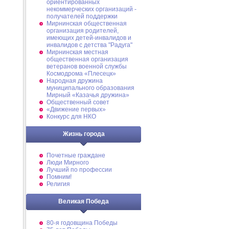
ориентированных
некоммерческих организаций -
получателей поддержки
Мирнинская общественная
организация родителей,
имеющих детей-инвалидов и
инвалидов с детства "Радуга"
Мирнинская местная
общественная организация
ветеранов военной службы
Космодрома «Плесецк»
Народная дружина
муниципального образования
Мирный «Казачья дружина»
Общественный совет
«Движение первых»
Конкурс для НКО
Жизнь города
Почетные граждане
Люди Мирного
Лучший по профессии
Помним!
Религия
Великая Победа
80-я годовщина Победы