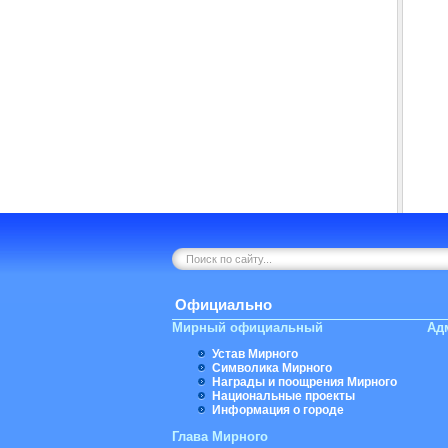
Официально
Мирный официальный
Ад
Устав Мирного
Символика Мирного
Награды и поощрения Мирного
Национальные проекты
Информация о городе
Глава Мирного