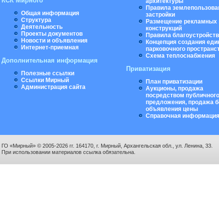
КСК Мирного
архитектуры
Правила землепользова
Общая информация
застройки
Структура
Размещение рекламных
Деятельность
конструкций
Проекты документов
Правила благоустройст
Новости и объявления
Концепция создания еди
Интернет-приемная
парковочного пространс
Схема теплоснабжения
Дополнительная информация
Приватизация
Полезные ссылки
Ссылки Мирный
План приватизации
Администрация сайта
Аукционы, продажа
посредством публичног
предложения, продажа б
объявления цены
Справочная информаци
ГО «Мирный» © 2005-2026 гг. 164170, г. Мирный, Архангельская обл., ул. Ленина, 33.
При использовании материалов ссылка обязательна.