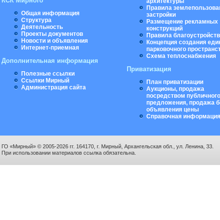
КСК Мирного
архитектуры
Правила землепользова
Общая информация
застройки
Структура
Размещение рекламных
Деятельность
конструкций
Проекты документов
Правила благоустройст
Новости и объявления
Концепция создания еди
Интернет-приемная
парковочного пространс
Схема теплоснабжения
Дополнительная информация
Приватизация
Полезные ссылки
Ссылки Мирный
План приватизации
Администрация сайта
Аукционы, продажа
посредством публичног
предложения, продажа б
объявления цены
Справочная информаци
ГО «Мирный» © 2005-2026 гг. 164170, г. Мирный, Архангельская обл., ул. Ленина, 33.
При использовании материалов ссылка обязательна.