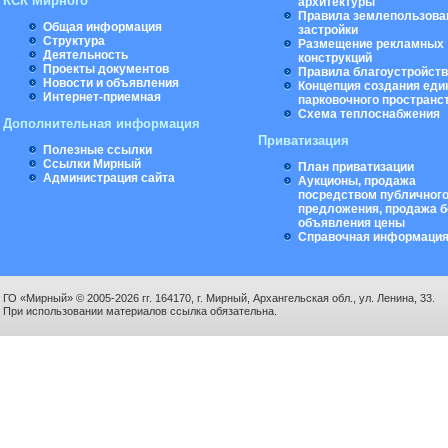
КСК Мирного
архитектуры
Правила землепользова
Общая информация
застройки
Структура
Размещение рекламных
Деятельность
конструкций
Проекты документов
Правила благоустройст
Новости и объявления
Концепция создания еди
Интернет-приемная
парковочного пространс
Схема теплоснабжения
Дополнительная информация
Приватизация
Полезные ссылки
Ссылки Мирный
План приватизации
Администрация сайта
Аукционы, продажа
посредством публичног
предложения, продажа б
объявления цены
Справочная информаци
ГО «Мирный» © 2005-2026 гг. 164170, г. Мирный, Архангельская обл., ул. Ленина, 33.
При использовании материалов ссылка обязательна.