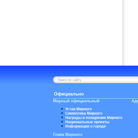
Официально
Мирный официальный
Ад
Устав Мирного
Символика Мирного
Награды и поощрения Мирного
Национальные проекты
Информация о городе
Глава Мирного