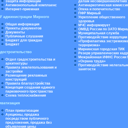
Защита информации
делам несовершеннолетних
Антимонопольный комплаенс
Антинаркотическая комисси
Интернет-приемная
Опека и попечительство
ПФР Мирный
У администрации Мирного
Укрепление общественного
здоровья
Общая информация
МЧС информирует
Проекты документов
ОМВД России по ЗАТО Мирн
Документы
Муниципальная cлужба
Публичные слушания
Противодействие коррупции
Бюджет для граждан
«Профилактика экстремизма
Бюджет
терроризма»
Мирнинская городская ТИК
адостроительство
Резерв управленческих кад
Межрайонная ИФНС России 
Отдел градостроительства и
«Охрана труда»
архитектуры
Противодействие нелегальн
Правила землепользования и
занятости
застройки
Размещение рекламных
конструкций
Правила благоустройства
Концепция создания единого
парковочного пространства
Схема теплоснабжения
иватизация
План приватизации
Аукционы, продажа
посредством публичного
предложения, продажа без
объявления цены