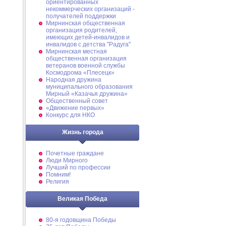
ориентированных
некоммерческих организаций -
получателей поддержки
Мирнинская общественная
организация родителей,
имеющих детей-инвалидов и
инвалидов с детства "Радуга"
Мирнинская местная
общественная организация
ветеранов военной службы
Космодрома «Плесецк»
Народная дружина
муниципального образования
Мирный «Казачья дружина»
Общественный совет
«Движение первых»
Конкурс для НКО
Жизнь города
Почетные граждане
Люди Мирного
Лучший по профессии
Помним!
Религия
Великая Победа
80-я годовщина Победы