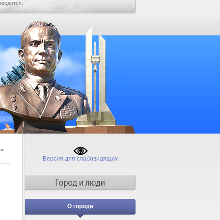
зводится.
»
Версия для слабовидящих
О городе