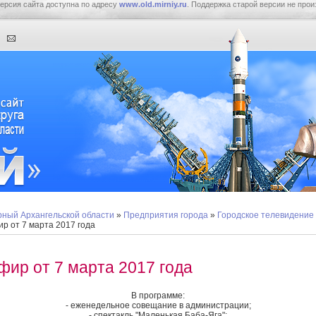
ерсия сайта доступна по адресу
www.old.mirniy.ru
. Поддержка старой версии не прои
ный Архангельской области
»
Предприятия города
»
Городское телевидение
р от 7 марта 2017 года
фир от 7 марта 2017 года
В программе:
- еженедельное совещание в администрации;
- спектакль "Маленькая Баба-Яга";