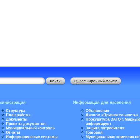
министрация
Информация для населения
Структура
Объявления
План работы
Диплом «Признательность»
Документы
Прокуратура ЗАТО г. Мирный
Проекты документов
информирует
Муниципальный контроль
Защита потребителя
Отчеты
Торговля
Информационные системы
Муниципальная комиссия по