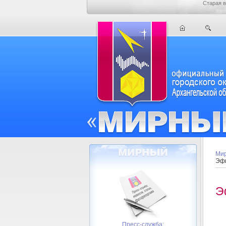
Старая в
Мир
Эфи
Э
Пресс-служба: