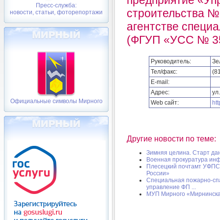
Пресс-служба:
строительства №
новости, статьи, фоторепортажи
агентстве специа
(ФГУП «УСС № 35
Руководитель:
Зе
Тел/факс:
(8
E-mail:
Адрес:
ул
Официальные символы Мирного
Web сайт:
htt
Другие новости по теме:
Зимняя целина. Старт да
Военная прокуратура ин
Плесецкий почтамт УФПС 
России»
Специальная пожарно-сп
управление ФП ...
МУП Мирного «Мирнинска