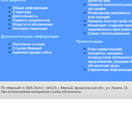
КСК Мирного
архитектуры
Правила землепользова
Общая информация
застройки
Структура
Размещение рекламных
Деятельность
конструкций
Проекты документов
Правила благоустройст
Новости и объявления
Концепция создания еди
Интернет-приемная
парковочного пространс
Схема теплоснабжения
Дополнительная информация
Приватизация
Полезные ссылки
Ссылки Мирный
План приватизации
Администрация сайта
Аукционы, продажа
посредством публичног
предложения, продажа б
объявления цены
Справочная информаци
ГО «Мирный» © 2005-2026 гг. 164170, г. Мирный, Архангельская обл., ул. Ленина, 33.
При использовании материалов ссылка обязательна.