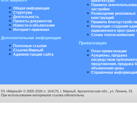
КСК Мирного
архитектуры
Правила землепользова
Общая информация
застройки
Структура
Размещение рекламных
Деятельность
конструкций
Проекты документов
Правила благоустройст
Новости и объявления
Концепция создания еди
Интернет-приемная
парковочного пространс
Схема теплоснабжения
Дополнительная информация
Приватизация
Полезные ссылки
Ссылки Мирный
План приватизации
Администрация сайта
Аукционы, продажа
посредством публичног
предложения, продажа б
объявления цены
Справочная информаци
ГО «Мирный» © 2005-2026 гг. 164170, г. Мирный, Архангельская обл., ул. Ленина, 33.
При использовании материалов ссылка обязательна.