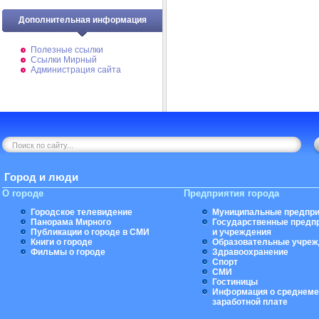
Дополнительная информация
Полезные ссылки
Ссылки Мирный
Администрация сайта
Город и люди
О городе
Предприятия города
Городское телевидение
Муниципальные предпри
Панорама Мирного
Государственные предп
Публикации о городе в СМИ
и учреждения
Книги о городе
Образовательные учреж
Фильмы о городе
Здравоохранение
Спорт
СМИ
Гостиницы
Информация о среднеме
заработной плате