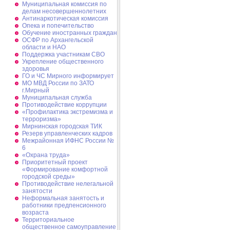
Муниципальная комиссия по
делам несовершеннолетних
Антинаркотическая комиссия
Опека и попечительство
Обучение иностранных граждан
ОСФР по Архангельской
области и НАО
Поддержка участникам СВО
Укрепление общественного
здоровья
ГО и ЧС Мирного информирует
МО МВД России по ЗАТО
г.Мирный
Муниципальная cлужба
Противодействие коррупции
«Профилактика экстремизма и
терроризма»
Мирнинская городская ТИК
Резерв управленческих кадров
Межрайонная ИФНС России №
6
«Охрана труда»
Приоритетный проект
«Формирование комфортной
городской среды»
Противодействие нелегальной
занятости
Неформальная занятость и
работники предпенсионного
возраста
Территориальное
общественное самоуправление