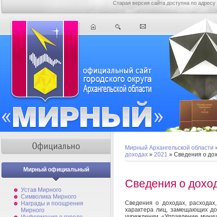
Старая версия сайта доступна по адресу
Мирный Архангельской области
доходах
»
2021
» Сведения о до
Мирный официальный
Сведения о дохо
Устав Мирного
Символика Мирного
Сведения о доходах, расходах
Награды и поощрения
характера лиц, замещающих д
Мирного
учреждении «Управление муници