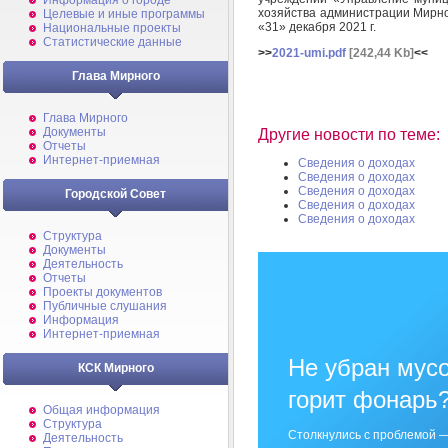
Информация о городе
хозяйства администрации Мирног
Целевые и иные программы
«31» декабря 2021 г.
Национальные проекты
Статистические данные
>>
2021-umi.pdf
[242,44 Kb]
<<
Глава Мирного
Глава Мирного
Документы
Другие новости по теме:
Отчеты
Интернет-приемная
Сведения о доходах
Сведения о доходах
Сведения о доходах
Городской Совет
Сведения о доходах
Сведения о доходах
Структура
Документы
Деятельность
Отчеты
Проекты документов
Публичные слушания
Информация
Интернет-приемная
Не убран мусо
КСК Мирного
горит фонарь
Общая информация
Структура
Столкнулись с проблемой —
Деятельность