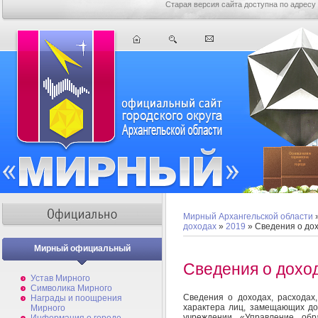
Старая версия сайта доступна по адресу
Мирный Архангельской области
доходах
»
2019
» Сведения о до
Мирный официальный
Сведения о дохо
Устав Мирного
Символика Мирного
Сведения о доходах, расходах
Награды и поощрения
характера лиц, замещающих д
Мирного
учреждении «Управление об