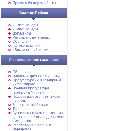
Правила благоустройства
Великая Победа
75-лет Победы
70-лет Победы
Документы
Рассказы о ветеранах
Объявления
«Стена памяти»
«Бессмертный полк»
Информация для населения
Объявления
Диплом «Признательность»
Прокуратура ЗАТО г. Мирный
информирует
Военная прокуратура
гарнизона Мирный
Подготовка к отопительному
периоду
Защита потребителя
Торговля
Аукцион на право заключения
договора аренды недвижимого
имущества
Реестр муниципальных
маршрутов