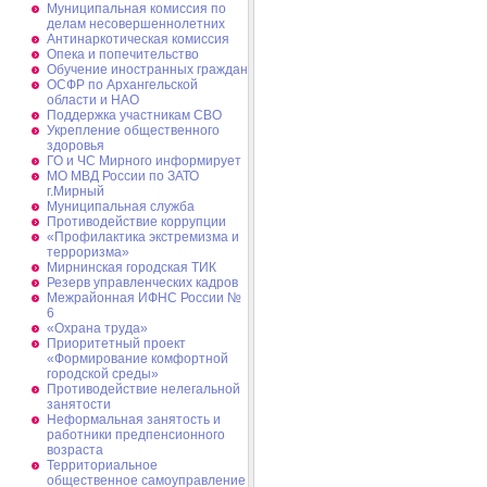
Муниципальная комиссия по
делам несовершеннолетних
Антинаркотическая комиссия
Опека и попечительство
Обучение иностранных граждан
ОСФР по Архангельской
области и НАО
Поддержка участникам СВО
Укрепление общественного
здоровья
ГО и ЧС Мирного информирует
МО МВД России по ЗАТО
г.Мирный
Муниципальная cлужба
Противодействие коррупции
«Профилактика экстремизма и
терроризма»
Мирнинская городская ТИК
Резерв управленческих кадров
Межрайонная ИФНС России №
6
«Охрана труда»
Приоритетный проект
«Формирование комфортной
городской среды»
Противодействие нелегальной
занятости
Неформальная занятость и
работники предпенсионного
возраста
Территориальное
общественное самоуправление