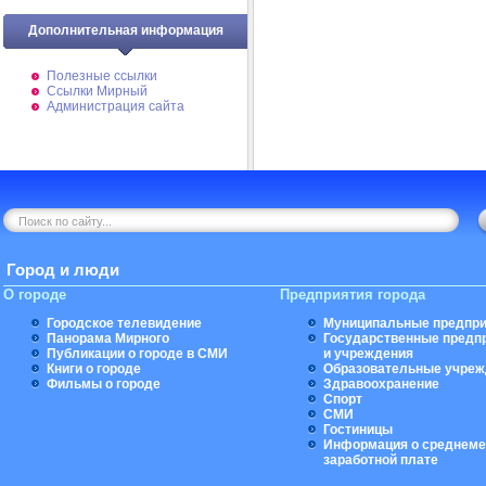
Дополнительная информация
Полезные ссылки
Ссылки Мирный
Администрация сайта
Город и люди
О городе
Предприятия города
Городское телевидение
Муниципальные предпри
Панорама Мирного
Государственные предп
Публикации о городе в СМИ
и учреждения
Книги о городе
Образовательные учреж
Фильмы о городе
Здравоохранение
Спорт
СМИ
Гостиницы
Информация о среднеме
заработной плате