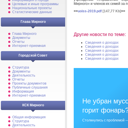
Информация о городе
Мирного» и членов их семей за пе
Целевые и иные программы
Национальные проекты
>>
uoiss-2019.pdf
[147,77 Kb]
<<
Статистические данные
Глава Мирного
Глава Мирного
Другие новости по теме:
Документы
Отчеты
Сведения о доходах
Интернет-приемная
Сведения о доходах
Сведения о доходах
Сведения о доходах
Городской Совет
Сведения о доходах
Структура
Документы
Деятельность
Отчеты
Проекты документов
Публичные слушания
Информация
Интернет-приемная
Не убран мусо
КСК Мирного
горит фонарь
Общая информация
Столкнулись с проблемой —
Структура
Деятельность