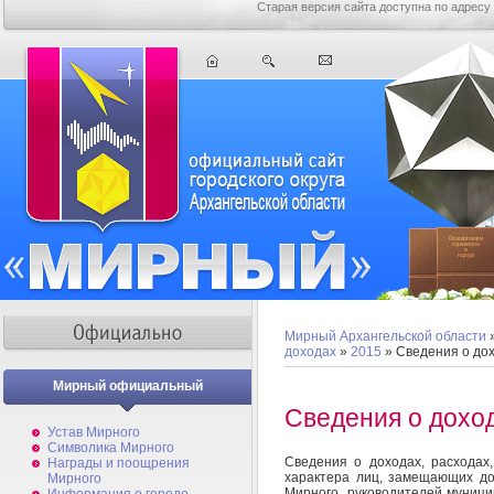
Старая версия сайта доступна по адресу
Мирный Архангельской области
доходах
»
2015
» Сведения о до
Мирный официальный
Сведения о дохо
Устав Мирного
Символика Мирного
Сведения о доходах, расходах
Награды и поощрения
характера лиц, замещающих д
Мирного
Мирного, руководителей муниц