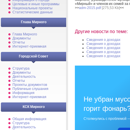
Информация о городе
«Мирный» и членов их семей за пе
Целевые и иные программы
>>
adm-2015.pdf
[275,53 Kb]
<<
Национальные проекты
Статистические данные
Глава Мирного
Другие новости по теме:
Глава Мирного
Документы
Сведения о доходах
Отчеты
Сведения о доходах
Интернет-приемная
Сведения о доходах
Сведения о доходах
Сведения о доходах
Городской Совет
Структура
Документы
Деятельность
Отчеты
Проекты документов
Публичные слушания
Информация
Интернет-приемная
Не убран мусо
горит фонарь
КСК Мирного
Столкнулись с проблемой —
Общая информация
Структура
Деятельность