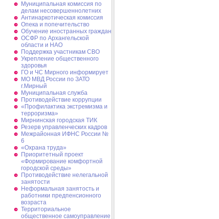
Муниципальная комиссия по
делам несовершеннолетних
Антинаркотическая комиссия
Опека и попечительство
Обучение иностранных граждан
ОСФР по Архангельской
области и НАО
Поддержка участникам СВО
Укрепление общественного
здоровья
ГО и ЧС Мирного информирует
МО МВД России по ЗАТО
г.Мирный
Муниципальная cлужба
Противодействие коррупции
«Профилактика экстремизма и
терроризма»
Мирнинская городская ТИК
Резерв управленческих кадров
Межрайонная ИФНС России №
6
«Охрана труда»
Приоритетный проект
«Формирование комфортной
городской среды»
Противодействие нелегальной
занятости
Неформальная занятость и
работники предпенсионного
возраста
Территориальное
общественное самоуправление