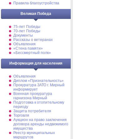
Правила благоустройства
Великая Победа
75-лет Победы
70-лет Победы
Документы
Рассказы о ветеранах
Объявления
«Стена памяти»
«Бессмертный полк»
Информация для населения
Объявления
Диплом «Признательность»
Прокуратура ЗАТО г. Мирный
информирует
Военная прокуратура
гарнизона Мирный
Подготовка к отопительному
периоду
Защита потребителя
Торговля
Аукцион на право заключения
договора аренды недвижимого
имущества
Реестр муниципальных
маршрутов