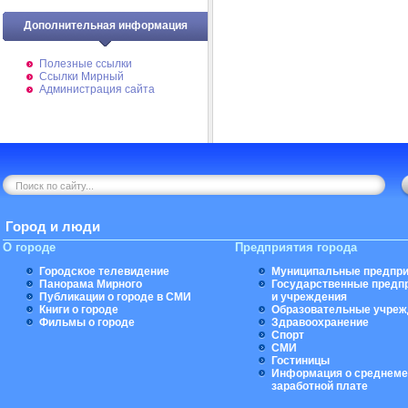
Дополнительная информация
Полезные ссылки
Ссылки Мирный
Администрация сайта
Город и люди
О городе
Предприятия города
Городское телевидение
Муниципальные предпри
Панорама Мирного
Государственные предп
Публикации о городе в СМИ
и учреждения
Книги о городе
Образовательные учреж
Фильмы о городе
Здравоохранение
Спорт
СМИ
Гостиницы
Информация о среднеме
заработной плате