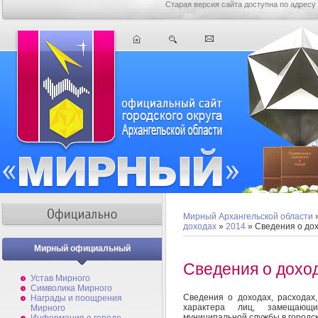
Старая версия сайта доступна по адресу
Мирный Архангельской области
доходах
»
2014
» Сведения о до
Мирный официальный
Сведения о дохо
Устав Мирного
Символика Мирного
Сведения о доходах, расходах
Награды и поощрения
характера лиц, замещающ
Мирного
муниципальной службы в городск