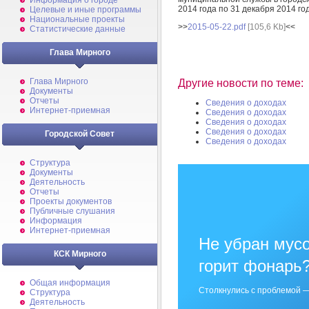
Информация о городе
2014 года по 31 декабря 2014 го
Целевые и иные программы
Национальные проекты
>>
2015-05-22.pdf
[105,6 Kb]
<<
Статистические данные
Глава Мирного
Глава Мирного
Другие новости по теме:
Документы
Отчеты
Сведения о доходах
Интернет-приемная
Сведения о доходах
Сведения о доходах
Сведения о доходах
Городской Совет
Сведения о доходах
Структура
Документы
Деятельность
Отчеты
Проекты документов
Публичные слушания
Информация
Интернет-приемная
Не убран мусо
КСК Мирного
горит фонарь
Общая информация
Столкнулись с проблемой —
Структура
Деятельность