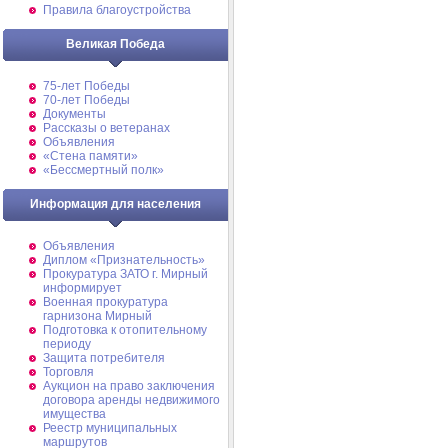
Правила благоустройства
Великая Победа
75-лет Победы
70-лет Победы
Документы
Рассказы о ветеранах
Объявления
«Стена памяти»
«Бессмертный полк»
Информация для населения
Объявления
Диплом «Признательность»
Прокуратура ЗАТО г. Мирный
информирует
Военная прокуратура
гарнизона Мирный
Подготовка к отопительному
периоду
Защита потребителя
Торговля
Аукцион на право заключения
договора аренды недвижимого
имущества
Реестр муниципальных
маршрутов