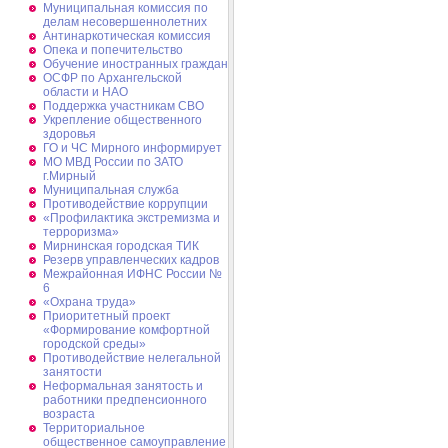
Муниципальная комиссия по
делам несовершеннолетних
Антинаркотическая комиссия
Опека и попечительство
Обучение иностранных граждан
ОСФР по Архангельской
области и НАО
Поддержка участникам СВО
Укрепление общественного
здоровья
ГО и ЧС Мирного информирует
МО МВД России по ЗАТО
г.Мирный
Муниципальная cлужба
Противодействие коррупции
«Профилактика экстремизма и
терроризма»
Мирнинская городская ТИК
Резерв управленческих кадров
Межрайонная ИФНС России №
6
«Охрана труда»
Приоритетный проект
«Формирование комфортной
городской среды»
Противодействие нелегальной
занятости
Неформальная занятость и
работники предпенсионного
возраста
Территориальное
общественное самоуправление