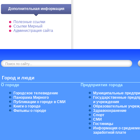
Дополнительная информация
Полезные ссылки
Ссылки Мирный
Администрация сайта
Город и люди
О городе
Предприятия города
Городское телевидение
Муниципальные предпри
Панорама Мирного
Государственные предп
Публикации о городе в СМИ
и учреждения
Книги о городе
Образовательные учреж
Фильмы о городе
Здравоохранение
Спорт
СМИ
Гостиницы
Информация о среднеме
заработной плате