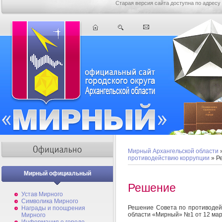
Старая версия сайта доступна по адресу
Мирный Архангельской области
противодействию коррупции
» Р
Мирный официальный
Решение
Устав Мирного
Символика Мирного
Решение Совета по противодейс
Награды и поощрения
области «Мирный» №1 от 12 мар
Мирного