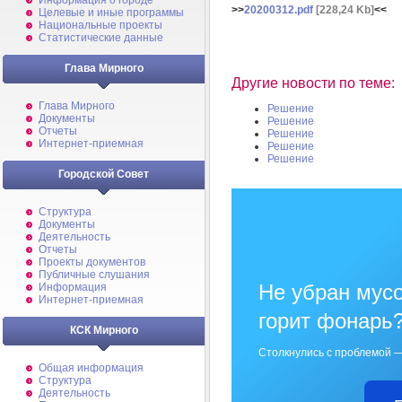
Информация о городе
>>
20200312.pdf
[228,24 Kb]
<<
Целевые и иные программы
Национальные проекты
Статистические данные
Глава Мирного
Другие новости по теме:
Глава Мирного
Решение
Документы
Решение
Отчеты
Решение
Интернет-приемная
Решение
Решение
Городской Совет
Структура
Документы
Деятельность
Отчеты
Проекты документов
Публичные слушания
Не убран мусо
Информация
Интернет-приемная
горит фонарь
КСК Мирного
Столкнулись с проблемой —
Общая информация
Структура
Деятельность