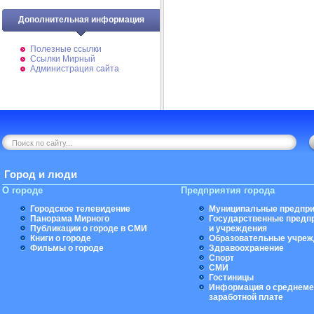
Дополнительная информация
Полезные ссылки
Ссылки Мирный
Администрация сайта
Город и люди
О городе
Предприятия города
Городское телевидение
Муниципальные предпри
Панорама Мирного
Государственные предп
Публикации о городе в СМИ
и учреждения
Книги о городе
Образовательные учреж
Фильмы о городе
Здравоохранение
Спорт
СМИ
Гостиницы
Информация о среднеме
заработной плате