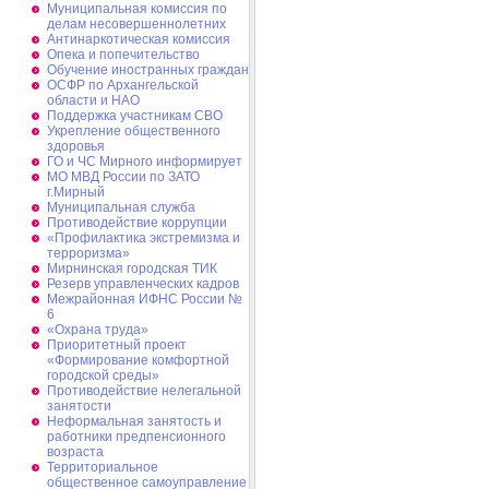
Муниципальная комиссия по
делам несовершеннолетних
Антинаркотическая комиссия
Опека и попечительство
Обучение иностранных граждан
ОСФР по Архангельской
области и НАО
Поддержка участникам СВО
Укрепление общественного
здоровья
ГО и ЧС Мирного информирует
МО МВД России по ЗАТО
г.Мирный
Муниципальная cлужба
Противодействие коррупции
«Профилактика экстремизма и
терроризма»
Мирнинская городская ТИК
Резерв управленческих кадров
Межрайонная ИФНС России №
6
«Охрана труда»
Приоритетный проект
«Формирование комфортной
городской среды»
Противодействие нелегальной
занятости
Неформальная занятость и
работники предпенсионного
возраста
Территориальное
общественное самоуправление