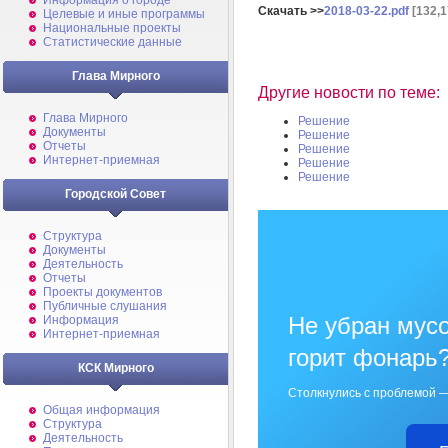
Информация о городе
Скачать >>
2018-03-22.pdf
[132,1
Целевые и иные программы
Национальные проекты
Статистические данные
Глава Мирного
Другие новости по теме:
Глава Мирного
Решение
Документы
Решение
Отчеты
Решение
Интернет-приемная
Решение
Решение
Городской Совет
Структура
Документы
Деятельность
Отчеты
Проекты документов
Публичные слушания
Не убран мусо
Информация
Интернет-приемная
горит фонарь
КСК Мирного
Столкнулись с проблемой —
Общая информация
Структура
Деятельность