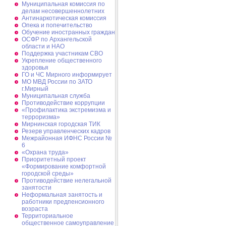
Муниципальная комиссия по
делам несовершеннолетних
Антинаркотическая комиссия
Опека и попечительство
Обучение иностранных граждан
ОСФР по Архангельской
области и НАО
Поддержка участникам СВО
Укрепление общественного
здоровья
ГО и ЧС Мирного информирует
МО МВД России по ЗАТО
г.Мирный
Муниципальная cлужба
Противодействие коррупции
«Профилактика экстремизма и
терроризма»
Мирнинская городская ТИК
Резерв управленческих кадров
Межрайонная ИФНС России №
6
«Охрана труда»
Приоритетный проект
«Формирование комфортной
городской среды»
Противодействие нелегальной
занятости
Неформальная занятость и
работники предпенсионного
возраста
Территориальное
общественное самоуправление