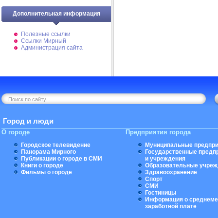
Дополнительная информация
Полезные ссылки
Ссылки Мирный
Администрация сайта
Город и люди
О городе
Предприятия города
Городское телевидение
Муниципальные предпри
Панорама Мирного
Государственные предп
Публикации о городе в СМИ
и учреждения
Книги о городе
Образовательные учреж
Фильмы о городе
Здравоохранение
Спорт
СМИ
Гостиницы
Информация о среднеме
заработной плате