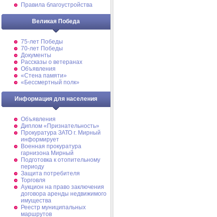
Правила благоустройства
Великая Победа
75-лет Победы
70-лет Победы
Документы
Рассказы о ветеранах
Объявления
«Стена памяти»
«Бессмертный полк»
Информация для населения
Объявления
Диплом «Признательность»
Прокуратура ЗАТО г. Мирный
информирует
Военная прокуратура
гарнизона Мирный
Подготовка к отопительному
периоду
Защита потребителя
Торговля
Аукцион на право заключения
договора аренды недвижимого
имущества
Реестр муниципальных
маршрутов