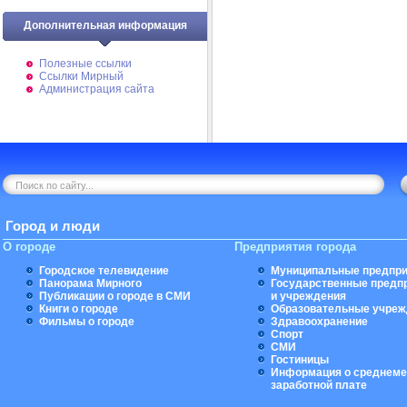
Дополнительная информация
Полезные ссылки
Ссылки Мирный
Администрация сайта
Город и люди
О городе
Предприятия города
Городское телевидение
Муниципальные предпри
Панорама Мирного
Государственные предп
Публикации о городе в СМИ
и учреждения
Книги о городе
Образовательные учреж
Фильмы о городе
Здравоохранение
Спорт
СМИ
Гостиницы
Информация о среднеме
заработной плате