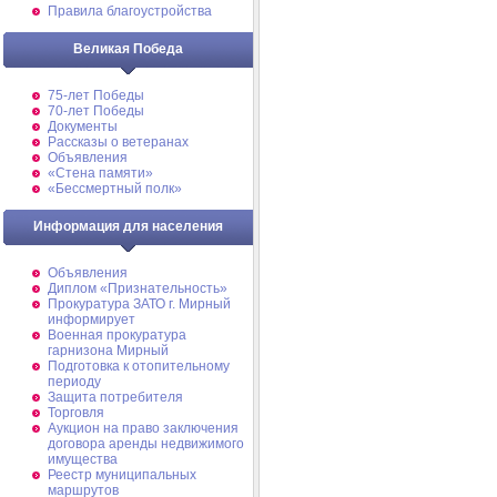
Правила благоустройства
Великая Победа
75-лет Победы
70-лет Победы
Документы
Рассказы о ветеранах
Объявления
«Стена памяти»
«Бессмертный полк»
Информация для населения
Объявления
Диплом «Признательность»
Прокуратура ЗАТО г. Мирный
информирует
Военная прокуратура
гарнизона Мирный
Подготовка к отопительному
периоду
Защита потребителя
Торговля
Аукцион на право заключения
договора аренды недвижимого
имущества
Реестр муниципальных
маршрутов