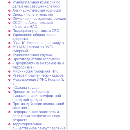
Муниципальная комиссия по
делам несовершеннолетних
Антинаркотическая комиссия
Опека и попечительство
Обучение иностранных граждан
ОСФР по Архангельской
области и НАО
Поддержка участникам СВО
Укрепление общественного
здоровья
ГО и ЧС Мирного информирует
МО МВД России по ЗАТО
г.Мирный
Муниципальная cлужба
Противодействие коррупции
«Профилактика экстремизма и
терроризма»
Мирнинская городская ТИК
Резерв управленческих кадров
Межрайонная ИФНС России №
6
«Охрана труда»
Приоритетный проект
«Формирование комфортной
городской среды»
Противодействие нелегальной
занятости
Неформальная занятость и
работники предпенсионного
возраста
Территориальное
общественное самоуправление