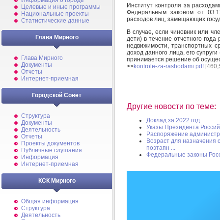
Информация о городе
Институт контроля за расходами
Целевые и иные программы
Федеральным законом от 03.1
Национальные проекты
расходов лиц, замещающих госуд
Статистические данные
В случае, если чиновник или чл
Глава Мирного
дети) в течение отчетного год
недвижимости, транспортных с
доход данного лица, его супруги 
Глава Мирного
принимается решение об осущес
Документы
>>
kontrole-za-rashodami.pdf
[460,
Отчеты
Интернет-приемная
Городской Совет
Другие новости по теме:
Структура
Доклад за 2022 год
Документы
Указы Президента Росси
Деятельность
Распоряжение администр
Отчеты
Возраст для назначения 
Проекты документов
поэтапн ...
Публичные слушания
Федеральные законы Рос
Информация
Интернет-приемная
КСК Мирного
Общая информация
Структура
Деятельность