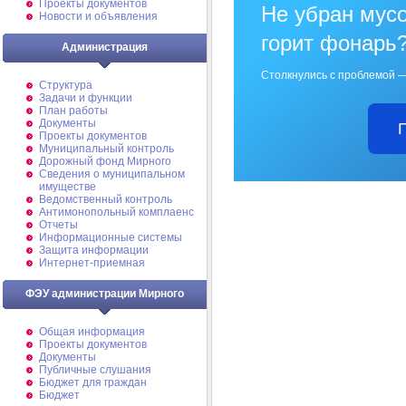
Проекты документов
Не убран мусо
Новости и объявления
горит фонарь
Администрация
Столкнулись с проблемой —
Структура
Задачи и функции
План работы
Документы
Проекты документов
Муниципальный контроль
Дорожный фонд Мирного
Cведения о муниципальном
имуществе
Ведомственный контроль
Антимонопольный комплаенс
Отчеты
Информационные системы
Защита информации
Интернет-приемная
ФЭУ администрации Мирного
Общая информация
Проекты документов
Документы
Публичные слушания
Бюджет для граждан
Бюджет