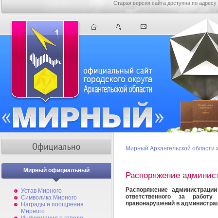
Старая версия сайта доступна по адресу
Мирный Архангельской области
Мирный официальный
Распоряжение админис
Распоряжение администраци
Устав Мирного
ответственного за работ
Символика Мирного
правонарушений в администра
Награды и поощрения
Мирного