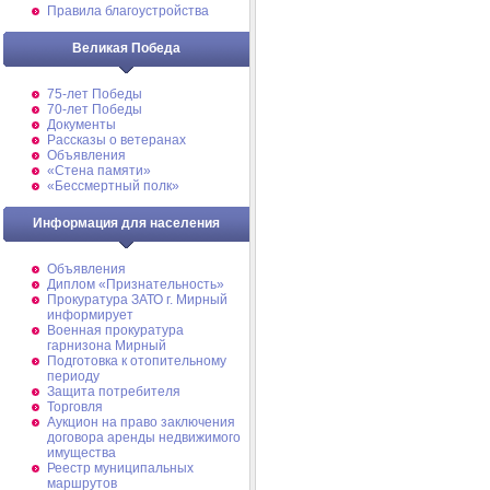
Правила благоустройства
Великая Победа
75-лет Победы
70-лет Победы
Документы
Рассказы о ветеранах
Объявления
«Стена памяти»
«Бессмертный полк»
Информация для населения
Объявления
Диплом «Признательность»
Прокуратура ЗАТО г. Мирный
информирует
Военная прокуратура
гарнизона Мирный
Подготовка к отопительному
периоду
Защита потребителя
Торговля
Аукцион на право заключения
договора аренды недвижимого
имущества
Реестр муниципальных
маршрутов