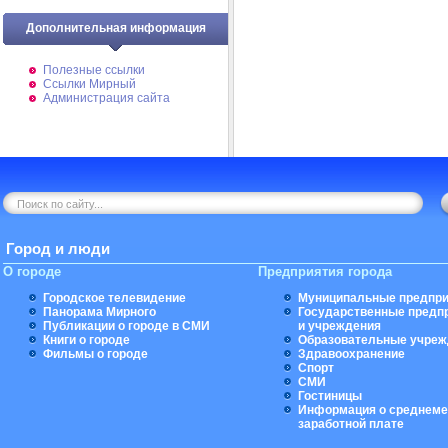
Дополнительная информация
Полезные ссылки
Ссылки Мирный
Администрация сайта
Город и люди
О городе
Предприятия города
Городское телевидение
Муниципальные предпри
Панорама Мирного
Государственные предп
Публикации о городе в СМИ
и учреждения
Книги о городе
Образовательные учреж
Фильмы о городе
Здравоохранение
Спорт
СМИ
Гостиницы
Информация о среднеме
заработной плате