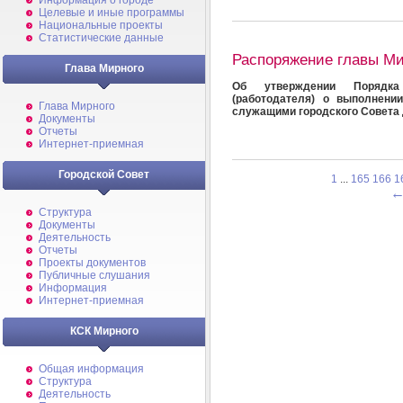
Информация о городе
Целевые и иные программы
Национальные проекты
Статистические данные
Распоряжение главы Мир
Глава Мирного
Об утверждении Порядка
(работодателя) о выполнен
Глава Мирного
служащими городского Совета 
Документы
Отчеты
Интернет-приемная
Городской Совет
1
...
165
166
1
Структура
Документы
Деятельность
Отчеты
Проекты документов
Публичные слушания
Информация
Интернет-приемная
КСК Мирного
Общая информация
Структура
Деятельность