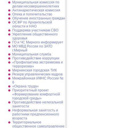
Муниципальная комиссия по
делам несовершеннолетних
Антинаркотическая комиссия
Опека и попечительство
Обучение иностранных граждан
ОСФР по Архангельской
области и НАО
Поддержка участникам СВО
Укрепление общественного
здоровья
ГО и ЧС Мирного информирует
МО МВД России по ЗАТО
г.Мирный
Муниципальная cлужба
Противодействие коррупции
«Профилактика экстремизма и
терроризма»
Мирнинская городская ТИК
Резерв управленческих кадров
Межрайонная ИФНС России №
6
«Охрана труда»
Приоритетный проект
«Формирование комфортной
городской среды»
Противодействие нелегальной
занятости
Неформальная занятость и
работники предпенсионного
возраста
Территориальное
общественное самоуправление