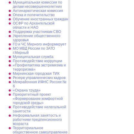
Муниципальная комиссия по
делам несовершеннолетних
Антинаркотическая комиссия
Опека и попечительство
Обучение иностранных граждан
ОСФР по Архангельской
области и НАО
Поддержка участникам СВО
Укрепление общественного
здоровья
ГО и ЧС Мирного информирует
МО МВД России по ЗАТО
г.Мирный
Муниципальная cлужба
Противодействие коррупции
«Профилактика экстремизма и
терроризма»
Мирнинская городская ТИК
Резерв управленческих кадров
Межрайонная ИФНС России №
6
«Охрана труда»
Приоритетный проект
«Формирование комфортной
городской среды»
Противодействие нелегальной
занятости
Неформальная занятость и
работники предпенсионного
возраста
Территориальное
общественное самоуправление