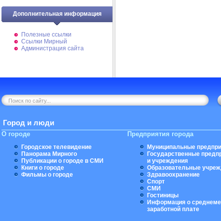
Дополнительная информация
Полезные ссылки
Ссылки Мирный
Администрация сайта
Город и люди
О городе
Предприятия города
Городское телевидение
Муниципальные предпри
Панорама Мирного
Государственные предп
Публикации о городе в СМИ
и учреждения
Книги о городе
Образовательные учреж
Фильмы о городе
Здравоохранение
Спорт
СМИ
Гостиницы
Информация о среднеме
заработной плате