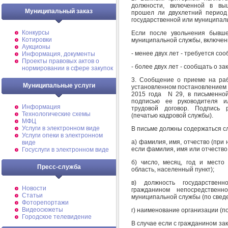
должности, включенной в вы
Муниципальный заказ
прошел ли двухлетний период
государственной или муниципаль
Конкурсы
Если после увольнения бывше
Котировки
муниципальной службы, включен
Аукционы
- менее двух лет - требуется со
Информация, документы
Проекты правовых актов о
- более двух лет - сообщать о з
нормировании в сфере закупок
3. Сообщение о приеме на раб
Муниципальные услуги
установленном постановлением 
2015 года N 29, в письменно
подписью ее руководителя и
Информация
трудовой договор. Подпись 
Технологические схемы
(печатью кадровой службы).
МФЦ
Услуги в электронном виде
В письме должны содержаться с
Услуги опеки в электронном
а) фамилия, имя, отчество (при 
виде
если фамилия, имя или отчество
Госуслуги в электронном виде
б) число, месяц, год и место 
Пресс-служба
область, населенный пункт);
в) должность государствен
Новости
гражданином непосредствен
Статьи
муниципальной службы (по сведе
Фоторепортажи
Видеосюжеты
г) наименование организации (по
Городское телевидение
В случае если с гражданином за