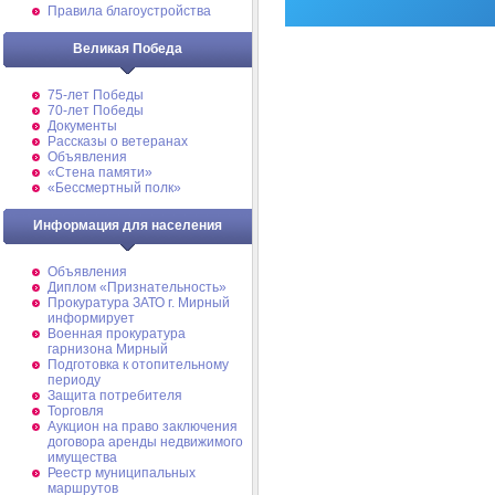
Правила благоустройства
Великая Победа
75-лет Победы
70-лет Победы
Документы
Рассказы о ветеранах
Объявления
«Стена памяти»
«Бессмертный полк»
Информация для населения
Объявления
Диплом «Признательность»
Прокуратура ЗАТО г. Мирный
информирует
Военная прокуратура
гарнизона Мирный
Подготовка к отопительному
периоду
Защита потребителя
Торговля
Аукцион на право заключения
договора аренды недвижимого
имущества
Реестр муниципальных
маршрутов