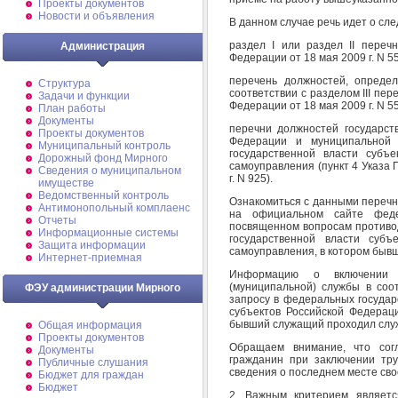
Проекты документов
Новости и объявления
В данном случае речь идет о сл
раздел I или раздел II переч
Администрация
Федерации от 18 мая 2009 г. N 5
перечень должностей, определ
Структура
соответствии с разделом III пе
Задачи и функции
Федерации от 18 мая 2009 г. N 5
План работы
Документы
перечни должностей государст
Проекты документов
Федерации и муниципальной 
Муниципальный контроль
государственной власти субъ
Дорожный фонд Мирного
самоуправления (пункт 4 Указа
Cведения о муниципальном
г. N 925).
имуществе
Ведомственный контроль
Ознакомиться с данными перечн
Антимонопольный комплаенс
на официальном сайте федер
Отчеты
посвященном вопросам противод
Информационные системы
государственной власти субъ
Защита информации
самоуправления, в котором быв
Интернет-приемная
Информацию о включении 
(муниципальной) службы в соо
ФЭУ администрации Мирного
запросу в федеральных государ
субъектов Российской Федераци
бывший служащий проходил слу
Общая информация
Проекты документов
Обращаем внимание, что сог
Документы
гражданин при заключении тр
Публичные слушания
сведения о последнем месте сво
Бюджет для граждан
Бюджет
2. Важным критерием являетс