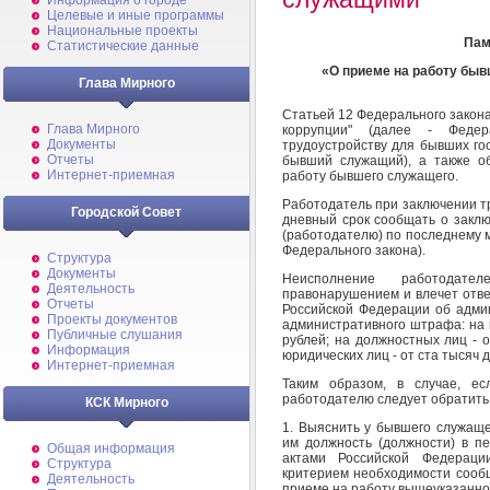
Информация о городе
Целевые и иные программы
Национальные проекты
Пам
Статистические данные
«О приеме на работу быв
Глава Мирного
Статьей 12 Федерального закона 
Глава Мирного
коррупции" (далее - Федер
Документы
трудоустройству для бывших го
Отчеты
бывший служащий), а также о
Интернет-приемная
работу бывшего служащего.
Работодатель при заключении т
Городской Совет
дневный срок сообщать о заклю
(работодателю) по последнему м
Федерального закона).
Структура
Документы
Неисполнение работодате
Деятельность
правонарушением и влечет отве
Отчеты
Российской Федерации об адми
Проекты документов
административного штрафа: на 
Публичные слушания
рублей; на должностных лиц - 
Информация
юридических лиц - от ста тысяч 
Интернет-приемная
Таким образом, в случае, е
работодателю следует обратить
КСК Мирного
1. Выяснить у бывшего служащ
им должность (должности) в п
Общая информация
актами Российской Федераци
Структура
критерием необходимости сооб
Деятельность
приеме на работу вышеуказанно