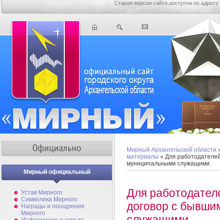
Старая версия сайта доступна по адресу
Мирный Архангельской области
материалы
» Для работодателей
муниципальными служащими
Мирный официальный
Для работодател
Устав Мирного
Символика Мирного
договор с бывш
Награды и поощрения
Мирного
служащими