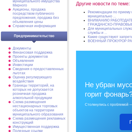
муниципального имущества
Другие новости по теме:
Мирного
Аукционы, продажа
Рекомендации по приему 
посредством публичного
муниципально ...
предложения, продажа без
ВНИМАНИЮ РАБОТОДАТЕ
объявления цены
ГРАЖДАНСКО-ПРАВОВЫЕ 
Справочная информация
Для муниципальных служ
службы и ...
Предпринимательство
Какие существуют запрет
ВОЕННЫЙ ПРОКУРОР Р
Документы
Финансовая поддержка
Проекты документов
Объявления
Инвестиции
Сведения о предоставленных
льготах
Оценка регулирующего
воздействия
Не убран мусо
Границы территорий, на
которых не допускается
горит фонарь
розничная продажа
алкогольной продукции
Схема размещения
Столкнулись с проблемой —
нестационарных торговых
объектов на территории
муниципального образования
Схема размещения рекламных
конструкций
Имущественная поддержка
Полезные ссылки