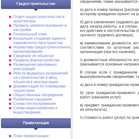
сведениями, также указываются
Градостроительство
а) дата и номер приказа (распо
которому гражданин принят на р
Отдел градостроительства и
архитектуры
б) дата заключения трудового до
Правила землепользования и
дата начала работы, а в случае,
застройки
его действия и обстоятельства 
Генеральный план
срочного трудового договора);
Концепция создания единого
парковочного пространства
в) наименование должности, ко
Нормативы градостроительного
соответствии со штатным рас
проектирования
организации (при его наличии);
Сведения об объектах
г) должностные обязанности, и
Правила благоустройства
(указываются основные направл
Размещение рекламных
конструкций
В случае если с гражданином 
Реестр выданных разрешений
вышеуказанными сведениями, т
на строительство и ввод
объектов в эксплуатацию
а) дата и номер гражданско-прав
Документация по планировке
территории
б) срок гражданско-правового
Общественные обсуждения
работ (оказания услуг);
Публичные слушания
Схема теплоснабжения
в) предмет гражданско-правовог
Схемы водоснабжения и
ее результата);
водоотведения
г) стоимость работ (услуг) по гр
Приватизация
План приватизации