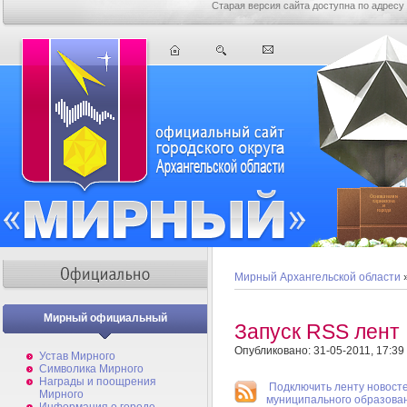
Старая версия сайта доступна по адресу
Мирный Архангельской области
Мирный официальный
Запуск RSS лент
Опубликовано: 31-05-2011, 17:39
Устав Мирного
Символика Мирного
Награды и поощрения
Подключить ленту новост
Мирного
муниципального образов