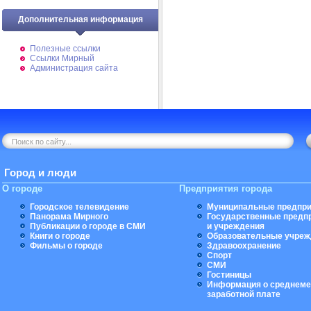
Дополнительная информация
Полезные ссылки
Ссылки Мирный
Администрация сайта
Город и люди
О городе
Предприятия города
Городское телевидение
Муниципальные предпри
Панорама Мирного
Государственные предп
Публикации о городе в СМИ
и учреждения
Книги о городе
Образовательные учреж
Фильмы о городе
Здравоохранение
Спорт
СМИ
Гостиницы
Информация о среднеме
заработной плате