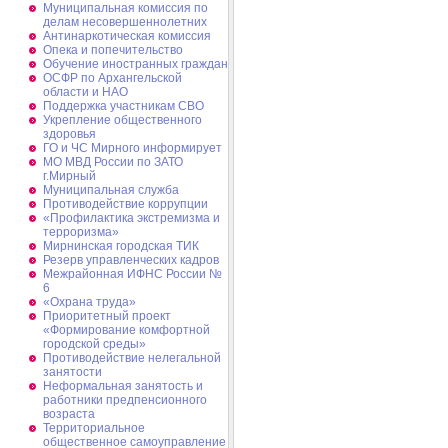
Муниципальная комиссия по
делам несовершеннолетних
Антинаркотическая комиссия
Опека и попечительство
Обучение иностранных граждан
ОСФР по Архангельской
области и НАО
Поддержка участникам СВО
Укрепление общественного
здоровья
ГО и ЧС Мирного информирует
МО МВД России по ЗАТО
г.Мирный
Муниципальная cлужба
Противодействие коррупции
«Профилактика экстремизма и
терроризма»
Мирнинская городская ТИК
Резерв управленческих кадров
Межрайонная ИФНС России №
6
«Охрана труда»
Приоритетный проект
«Формирование комфортной
городской среды»
Противодействие нелегальной
занятости
Неформальная занятость и
работники предпенсионного
возраста
Территориальное
общественное самоуправление