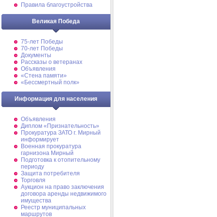
Правила благоустройства
Великая Победа
75-лет Победы
70-лет Победы
Документы
Рассказы о ветеранах
Объявления
«Стена памяти»
«Бессмертный полк»
Информация для населения
Объявления
Диплом «Признательность»
Прокуратура ЗАТО г. Мирный
информирует
Военная прокуратура
гарнизона Мирный
Подготовка к отопительному
периоду
Защита потребителя
Торговля
Аукцион на право заключения
договора аренды недвижимого
имущества
Реестр муниципальных
маршрутов