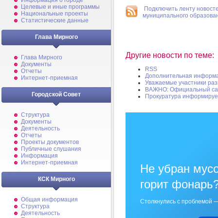
Информация о городе
Целевые и иные программы
Подключить ленту новост
Национальные проекты
муниципального образов
Статистические данные
Глава Мирного
Другие новости по теме:
Глава Мирного
Документы
RSS
Отчеты
Дополнительная информ
Интернет-приемная
Уважаемые участники раз
ВАЖНО: Официальный сай
Городской Совет
Прокуратура информируе
Структура
Документы
Деятельность
Отчеты
Проекты документов
Публичные слушания
Информация
Интернет-приемная
Не убран мусо
КСК Мирного
горит фонарь
Общая информация
Столкнулись с проблемой —
Структура
Деятельность