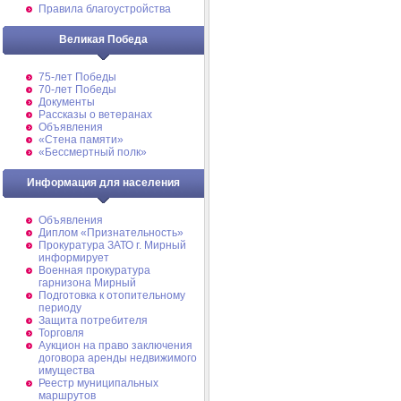
Правила благоустройства
Великая Победа
75-лет Победы
70-лет Победы
Документы
Рассказы о ветеранах
Объявления
«Стена памяти»
«Бессмертный полк»
Информация для населения
Объявления
Диплом «Признательность»
Прокуратура ЗАТО г. Мирный
информирует
Военная прокуратура
гарнизона Мирный
Подготовка к отопительному
периоду
Защита потребителя
Торговля
Аукцион на право заключения
договора аренды недвижимого
имущества
Реестр муниципальных
маршрутов