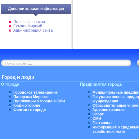
Дополнительная информация
Полезные ссылки
Ссылки Мирный
Администрация сайта
Город и люди
О городе
Предприятия города
Городское телевидение
Муниципальные предпри
Панорама Мирного
Государственные предп
Публикации о городе в СМИ
и учреждения
Книги о городе
Образовательные учреж
Фильмы о городе
Здравоохранение
Спорт
СМИ
Гостиницы
Информация о среднеме
заработной плате