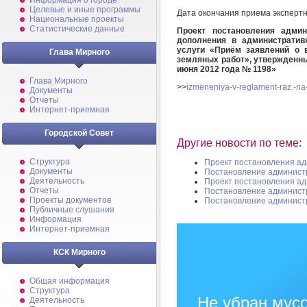
Информация о городе
Целевые и иные программы
Дата окончания приема эксперт
Национальные проекты
Статистические данные
Проект постановления админ
дополнения в административ
услуги «Приём заявлений о 
Глава Мирного
земляных работ», утвержденн
июня 2012 года № 1198
»
Глава Мирного
>>
izmeneniya-v-reglament-raz.-na
Документы
Отчеты
Интернет-приемная
Городской Совет
Другие новости по теме:
Структура
Проект постановления а
Документы
Постановление админист
Деятельность
Проект постановления а
Отчеты
Постановление админист
Проекты документов
Постановление админист
Публичные слушания
Информация
Интернет-приемная
КСК Мирного
Общая информация
Структура
Не убран мусо
Деятельность