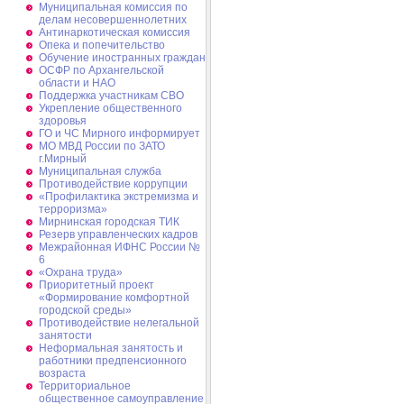
Муниципальная комиссия по
делам несовершеннолетних
Антинаркотическая комиссия
Опека и попечительство
Обучение иностранных граждан
ОСФР по Архангельской
области и НАО
Поддержка участникам СВО
Укрепление общественного
здоровья
ГО и ЧС Мирного информирует
МО МВД России по ЗАТО
г.Мирный
Муниципальная cлужба
Противодействие коррупции
«Профилактика экстремизма и
терроризма»
Мирнинская городская ТИК
Резерв управленческих кадров
Межрайонная ИФНС России №
6
«Охрана труда»
Приоритетный проект
«Формирование комфортной
городской среды»
Противодействие нелегальной
занятости
Неформальная занятость и
работники предпенсионного
возраста
Территориальное
общественное самоуправление