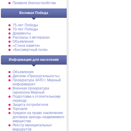
Правила благоустройства
Великая Победа
75-лет Победы
70-лет Победы
Документы
Рассказы о ветеранах
Объявления
«Стена памяти»
«Бессмертный полк»
Информация для населения
Объявления
Диплом «Признательность»
Прокуратура ЗАТО г. Мирный
информирует
Военная прокуратура
гарнизона Мирный
Подготовка к отопительному
периоду
Защита потребителя
Торговля
Аукцион на право заключения
договора аренды недвижимого
имущества
Реестр муниципальных
маршрутов