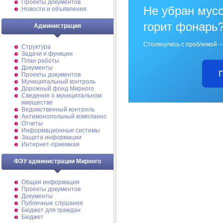
Проекты документов
Не убран мусо
Новости и объявления
горит фонарь
Администрация
Столкнулись с проблемой —
Структура
Задачи и функции
План работы
Документы
Проекты документов
Муниципальный контроль
Дорожный фонд Мирного
Cведения о муниципальном
имуществе
Ведомственный контроль
Антимонопольный комплаенс
Отчеты
Информационные системы
Защита информации
Интернет-приемная
ФЭУ администрации Мирного
Общая информация
Проекты документов
Документы
Публичные слушания
Бюджет для граждан
Бюджет