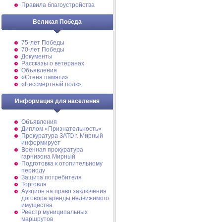
Правила благоустройства
Великая Победа
75-лет Победы
70-лет Победы
Документы
Рассказы о ветеранах
Объявления
«Стена памяти»
«Бессмертный полк»
Информация для населения
Объявления
Диплом «Признательность»
Прокуратура ЗАТО г. Мирный
информирует
Военная прокуратура
гарнизона Мирный
Подготовка к отопительному
периоду
Защита потребителя
Торговля
Аукцион на право заключения
договора аренды недвижимого
имущества
Реестр муниципальных
маршрутов