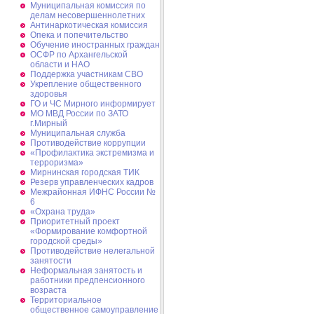
Муниципальная комиссия по
делам несовершеннолетних
Антинаркотическая комиссия
Опека и попечительство
Обучение иностранных граждан
ОСФР по Архангельской
области и НАО
Поддержка участникам СВО
Укрепление общественного
здоровья
ГО и ЧС Мирного информирует
МО МВД России по ЗАТО
г.Мирный
Муниципальная cлужба
Противодействие коррупции
«Профилактика экстремизма и
терроризма»
Мирнинская городская ТИК
Резерв управленческих кадров
Межрайонная ИФНС России №
6
«Охрана труда»
Приоритетный проект
«Формирование комфортной
городской среды»
Противодействие нелегальной
занятости
Неформальная занятость и
работники предпенсионного
возраста
Территориальное
общественное самоуправление