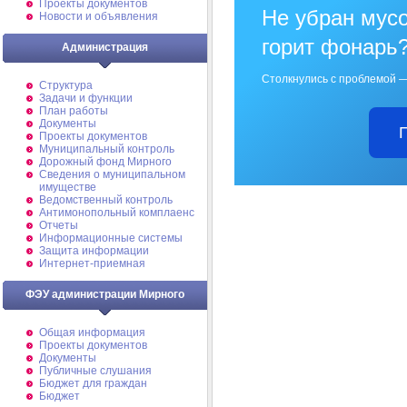
Проекты документов
Не убран мусо
Новости и объявления
горит фонарь
Администрация
Столкнулись с проблемой —
Структура
Задачи и функции
План работы
Документы
Проекты документов
Муниципальный контроль
Дорожный фонд Мирного
Cведения о муниципальном
имуществе
Ведомственный контроль
Антимонопольный комплаенс
Отчеты
Информационные системы
Защита информации
Интернет-приемная
ФЭУ администрации Мирного
Общая информация
Проекты документов
Документы
Публичные слушания
Бюджет для граждан
Бюджет