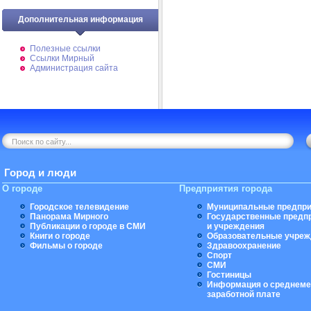
Дополнительная информация
Полезные ссылки
Ссылки Мирный
Администрация сайта
Город и люди
О городе
Предприятия города
Городское телевидение
Муниципальные предпри
Панорама Мирного
Государственные предп
Публикации о городе в СМИ
и учреждения
Книги о городе
Образовательные учреж
Фильмы о городе
Здравоохранение
Спорт
СМИ
Гостиницы
Информация о среднеме
заработной плате