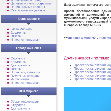
Информация о городе
Целевые и иные программы
Дата окончания приема эксперт
Национальные проекты
Статистические данные
Проект постановления админ
изменений и дополнений в 
муниципальной услуги «Предо
Глава Мирного
документов», утвержденный 
января 2012 года № 133»
Глава Мирного
Документы
Отчеты
>>
vnesenie-izmeneniy-v-reglame
Интернет-приемная
Городской Совет
Другие новости по теме:
Структура
Документы
Проект постановления а
Деятельность
Проект постановления а
Отчеты
Проект постановления а
Проекты документов
Проект постановления а
Публичные слушания
Проект постановления а
Информация
Интернет-приемная
КСК Мирного
Общая информация
Структура
Деятельность