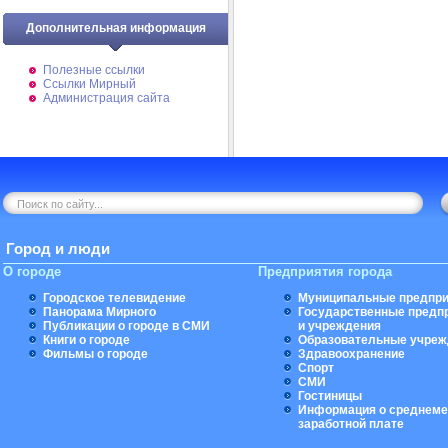
Дополнительная информация
Полезные ссылки
Ссылки Мирный
Администрация сайта
Город и люди
О городе
Предприятия города
Городское телевидение
Муниципальные предпри
Панорама Мирного
Государственные предп
Публикации о городе в СМИ
и учреждения
Книги о городе
Образовательные учреж
Фильмы о городе
Здравоохранение
Спорт
СМИ
Гостиницы
Информация о среднеме
заработной плате