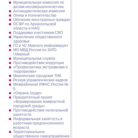
Муниципальная комиссия по
делам несовершеннолетних
Антинаркотическая комиссия
Опека и попечительство
Обучение иностранных граждан
ОСФР по Архангельской
области и НАО
Поддержка участникам СВО
Укрепление общественного
здоровья
ГО и ЧС Мирного информирует
МО МВД России по ЗАТО
г.Мирный
Муниципальная cлужба
Противодействие коррупции
«Профилактика экстремизма и
терроризма»
Мирнинская городская ТИК
Резерв управленческих кадров
Межрайонная ИФНС России №
6
«Охрана труда»
Приоритетный проект
«Формирование комфортной
городской среды»
Противодействие нелегальной
занятости
Неформальная занятость и
работники предпенсионного
возраста
Территориальное
общественное самоуправление