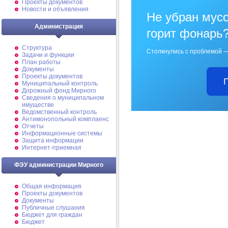
Проекты документов
Новости и объявления
Не убран мусо
Администрация
горит фонарь
Структура
Столкнулись с проблемой —
Задачи и функции
План работы
Документы
Проекты документов
Муниципальный контроль
Дорожный фонд Мирного
Cведения о муниципальном
имуществе
Ведомственный контроль
Антимонопольный комплаенс
Отчеты
Информационные системы
Защита информации
Интернет-приемная
ФЭУ администрации Мирного
Общая информация
Проекты документов
Документы
Публичные слушания
Бюджет для граждан
Бюджет