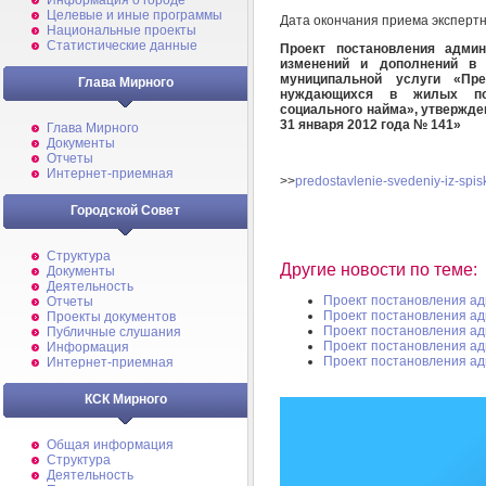
Информация о городе
Целевые и иные программы
Дата окончания приема эксперт
Национальные проекты
Статистические данные
Проект постановления админ
изменений и дополнений в 
муниципальной услуги «Пре
Глава Мирного
нуждающихся в жилых пом
социального найма», утвержд
31 января 2012 года № 141»
Глава Мирного
Документы
Отчеты
Интернет-приемная
>>
predostavlenie-svedeniy-iz-spi
Городской Совет
Структура
Другие новости по теме:
Документы
Деятельность
Проект постановления а
Отчеты
Проект постановления а
Проекты документов
Проект постановления а
Публичные слушания
Проект постановления а
Информация
Проект постановления а
Интернет-приемная
КСК Мирного
Общая информация
Структура
Деятельность