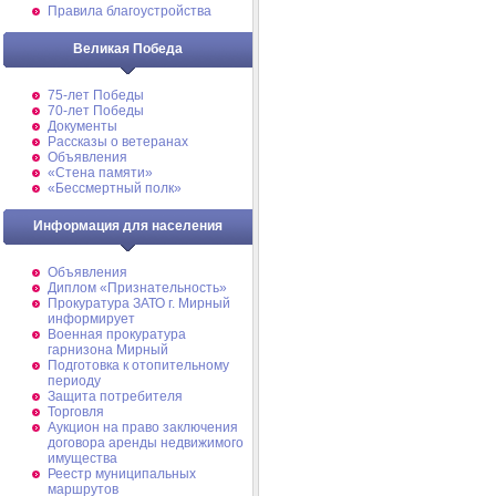
Правила благоустройства
Великая Победа
75-лет Победы
70-лет Победы
Документы
Рассказы о ветеранах
Объявления
«Стена памяти»
«Бессмертный полк»
Информация для населения
Объявления
Диплом «Признательность»
Прокуратура ЗАТО г. Мирный
информирует
Военная прокуратура
гарнизона Мирный
Подготовка к отопительному
периоду
Защита потребителя
Торговля
Аукцион на право заключения
договора аренды недвижимого
имущества
Реестр муниципальных
маршрутов