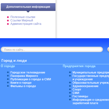
Дополнительная информация
Полезные ссылки
Ссылки Мирный
Администрация сайта
Город и люди
О городе
Предприятия города
Городское телевидение
Муниципальные предпри
Панорама Мирного
Государственные предп
Публикации о городе в СМИ
и учреждения
Книги о городе
Образовательные учреж
Фильмы о городе
Здравоохранение
Спорт
СМИ
Гостиницы
Информация о среднеме
заработной плате