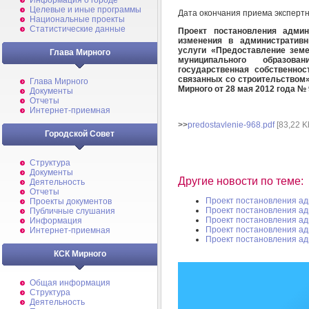
Информация о городе
Целевые и иные программы
Дата окончания приема эксперт
Национальные проекты
Статистические данные
Проект постановления админ
изменения в административ
услуги «Предоставление земе
Глава Мирного
муниципального образов
государственная собственнос
связанных со строительством
Глава Мирного
Мирного от 28 мая 2012 года №
Документы
Отчеты
Интернет-приемная
>>
predostavlenie-968.pdf
[83,22 K
Городской Совет
Структура
Документы
Другие новости по теме:
Деятельность
Отчеты
Проект постановления а
Проекты документов
Проект постановления а
Публичные слушания
Проект постановления а
Информация
Проект постановления а
Интернет-приемная
Проект постановления а
КСК Мирного
Общая информация
Структура
Деятельность