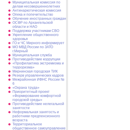
Муниципальная комиссия по
делам несовершеннолетних
Антинаркотическая комиссия
Опека и попечительство
Обучение иностранных граждан
ОСФР по Архангельской
области и НАО
Поддержка участникам СВО
Укрепление общественного
здоровья
ГО и ЧС Мирного информирует
МО МВД России по ЗАТО
г.Мирный
Муниципальная cлужба
Противодействие коррупции
«Профилактика экстремизма и
терроризма»
Мирнинская городская ТИК
Резерв управленческих кадров
Межрайонная ИФНС России №
6
«Охрана труда»
Приоритетный проект
«Формирование комфортной
городской среды»
Противодействие нелегальной
занятости
Неформальная занятость и
работники предпенсионного
возраста
Территориальное
общественное самоуправление