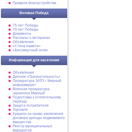
Правила благоустройства
Великая Победа
75-лет Победы
70-лет Победы
Документы
Рассказы о ветеранах
Объявления
«Стена памяти»
«Бессмертный полк»
Информация для населения
Объявления
Диплом «Признательность»
Прокуратура ЗАТО г. Мирный
информирует
Военная прокуратура
гарнизона Мирный
Подготовка к отопительному
периоду
Защита потребителя
Торговля
Аукцион на право заключения
договора аренды недвижимого
имущества
Реестр муниципальных
маршрутов