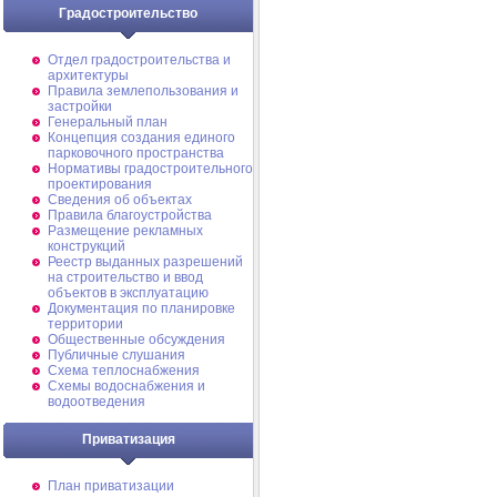
Градостроительство
Отдел градостроительства и
архитектуры
Правила землепользования и
застройки
Генеральный план
Концепция создания единого
парковочного пространства
Нормативы градостроительного
проектирования
Сведения об объектах
Правила благоустройства
Размещение рекламных
конструкций
Реестр выданных разрешений
на строительство и ввод
объектов в эксплуатацию
Документация по планировке
территории
Общественные обсуждения
Публичные слушания
Схема теплоснабжения
Схемы водоснабжения и
водоотведения
Приватизация
План приватизации