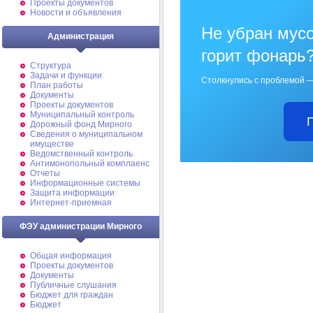
Проекты документов
Новости и объявления
Не убран мусо
Администрация
горит фонарь
Структура
Задачи и функции
Столкнулись с проблемой —
План работы
Документы
Проекты документов
Муниципальный контроль
Дорожный фонд Мирного
Cведения о муниципальном
имуществе
Ведомственный контроль
Антимонопольный комплаенс
Отчеты
Информационные системы
Защита информации
Интернет-приемная
ФЭУ администрации Мирного
Общая информация
Проекты документов
Документы
Публичные слушания
Бюджет для граждан
Бюджет