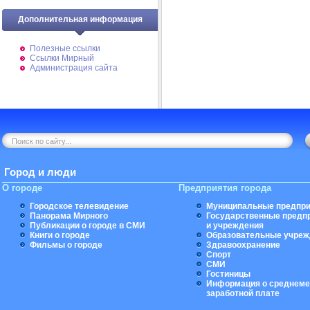
Дополнительная информация
Полезные ссылки
Ссылки Мирный
Администрация сайта
Город и люди
О городе
Предприятия города
Городское телевидение
Муниципальные предпри
Панорама Мирного
Государственные предп
Публикации о городе в СМИ
и учреждения
Книги о городе
Образовательные учреж
Фильмы о городе
Здравоохранение
Спорт
СМИ
Гостиницы
Информация о среднеме
заработной плате