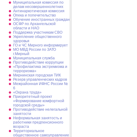
Муниципальная комиссия по
делам несовершеннолетних
Антинаркотическая комиссия
Опека и попечительство
Обучение иностранных граждан
ОСФР по Архангельской
области и НАО
Поддержка участникам СВО
Укрепление общественного
здоровья
ГО и ЧС Мирного информирует
МО МВД России по ЗАТО
г.Мирный
Муниципальная cлужба
Противодействие коррупции
«Профилактика экстремизма и
терроризма»
Мирнинская городская ТИК
Резерв управленческих кадров
Межрайонная ИФНС России №
6
«Охрана труда»
Приоритетный проект
«Формирование комфортной
городской среды»
Противодействие нелегальной
занятости
Неформальная занятость и
работники предпенсионного
возраста
Территориальное
общественное самоуправление