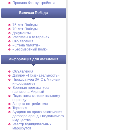
Правила благоустройства
Великая Победа
75-лет Победы
70-лет Победы
Документы
Рассказы о ветеранах
Объявления
«Стена памяти»
«Бессмертный полк»
Информация для населения
Объявления
Диплом «Признательность»
Прокуратура ЗАТО г. Мирный
информирует
Военная прокуратура
гарнизона Мирный
Подготовка к отопительному
периоду
Защита потребителя
Торговля
Аукцион на право заключения
договора аренды недвижимого
имущества
Реестр муниципальных
маршрутов