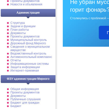
Не убран мусо
Проекты документов
Новости и объявления
горит фонарь
Администрация
Столкнулись с проблемой —
Структура
Задачи и функции
План работы
Документы
Проекты документов
Муниципальный контроль
Дорожный фонд Мирного
Cведения о муниципальном
имуществе
Ведомственный контроль
Антимонопольный комплаенс
Отчеты
Информационные системы
Защита информации
Интернет-приемная
ФЭУ администрации Мирного
Общая информация
Проекты документов
Документы
Публичные слушания
Бюджет для граждан
Бюджет