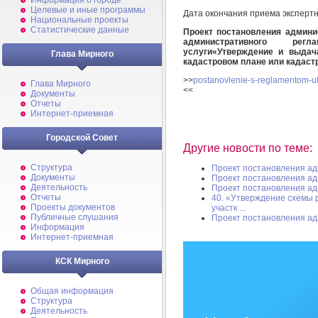
Информация о городе
Целевые и иные программы
Дата окончания приема эксперт
Национальные проекты
Статистические данные
Проект постановления админи
административного регл
услуги
«
Утверждение и выдач
Глава Мирного
кадастровом плане или кадаст
>>
postanovlenie-s-reglamentom-u
Глава Мирного
<<
Документы
Отчеты
Интернет-приемная
Городской Совет
Другие новости по теме:
Структура
Проект постановления а
Документы
Проект постановления а
Деятельность
Проект постановления а
Отчеты
40. «Утверждение схемы 
Проекты документов
участк ...
Публичные слушания
Проект постановления а
Информация
Интернет-приемная
КСК Мирного
Общая информация
Структура
Деятельность