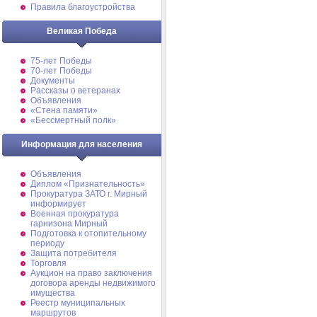
Правила благоустройства
Великая Победа
75-лет Победы
70-лет Победы
Документы
Рассказы о ветеранах
Объявления
«Стена памяти»
«Бессмертный полк»
Информация для населения
Объявления
Диплом «Признательность»
Прокуратура ЗАТО г. Мирный
информирует
Военная прокуратура
гарнизона Мирный
Подготовка к отопительному
периоду
Защита потребителя
Торговля
Аукцион на право заключения
договора аренды недвижимого
имущества
Реестр муниципальных
маршрутов