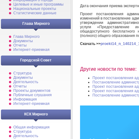
Информация о городе
Целевые и иные программы
Дата окончания приема эксперт
Национальные проекты
Статистические данные
Проект постановления админ
изменений в постановление адм
утверждении административн
Глава Мирного
услуги «Предоставление и
общедоступного бесплатного 
(полного) общего образования
Глава Мирного
Документы
Скачать >>
proekt14_n_140214_1
Отчеты
Интернет-приемная
Городской Совет
Другие новости по теме:
Структура
Документы
Проект постановления а
Деятельность
Постановление админист
Отчеты
Проект постановления а
Проекты документов
Проект постановления а
Публичные слушания
Постановление админист
Информация
Интернет-приемная
КСК Мирного
Общая информация
Структура
Деятельность