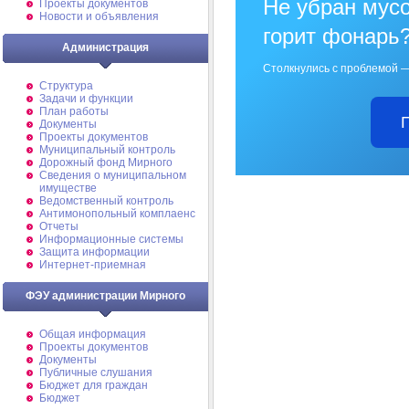
Не убран мусо
Проекты документов
Новости и объявления
горит фонарь
Администрация
Столкнулись с проблемой —
Структура
Задачи и функции
План работы
Документы
Проекты документов
Муниципальный контроль
Дорожный фонд Мирного
Cведения о муниципальном
имуществе
Ведомственный контроль
Антимонопольный комплаенс
Отчеты
Информационные системы
Защита информации
Интернет-приемная
ФЭУ администрации Мирного
Общая информация
Проекты документов
Документы
Публичные слушания
Бюджет для граждан
Бюджет