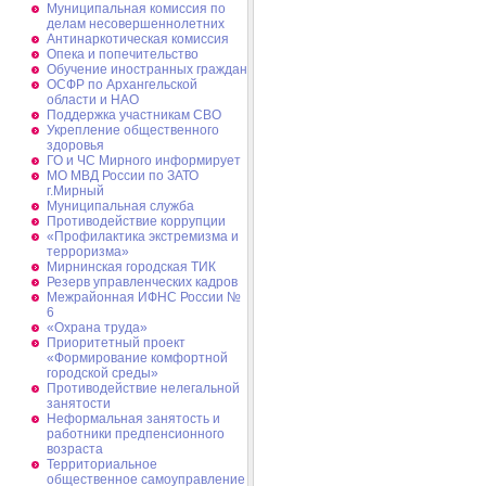
Муниципальная комиссия по
делам несовершеннолетних
Антинаркотическая комиссия
Опека и попечительство
Обучение иностранных граждан
ОСФР по Архангельской
области и НАО
Поддержка участникам СВО
Укрепление общественного
здоровья
ГО и ЧС Мирного информирует
МО МВД России по ЗАТО
г.Мирный
Муниципальная cлужба
Противодействие коррупции
«Профилактика экстремизма и
терроризма»
Мирнинская городская ТИК
Резерв управленческих кадров
Межрайонная ИФНС России №
6
«Охрана труда»
Приоритетный проект
«Формирование комфортной
городской среды»
Противодействие нелегальной
занятости
Неформальная занятость и
работники предпенсионного
возраста
Территориальное
общественное самоуправление