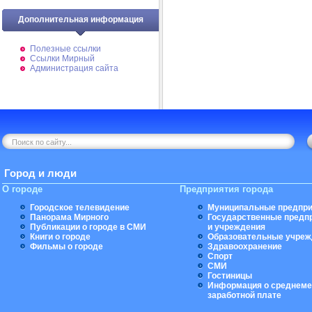
Дополнительная информация
Полезные ссылки
Ссылки Мирный
Администрация сайта
Город и люди
О городе
Предприятия города
Городское телевидение
Муниципальные предпри
Панорама Мирного
Государственные предп
Публикации о городе в СМИ
и учреждения
Книги о городе
Образовательные учреж
Фильмы о городе
Здравоохранение
Спорт
СМИ
Гостиницы
Информация о среднеме
заработной плате