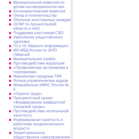
Муниципальная комиссия по
делам несовершеннолетних
Антинаркотическая комиссия
Опека и попечительство
Обучение иностранных граждан
ОСФР по Архангельской
области и НАО
Поддержка участникам СВО
Укрепление общественного
здоровья
ГО и ЧС Мирного информирует
МО МВД России по ЗАТО
г.Мирный
Муниципальная cлужба
Противодействие коррупции
«Профилактика экстремизма и
терроризма»
Мирнинская городская ТИК
Резерв управленческих кадров
Межрайонная ИФНС России №
6
«Охрана труда»
Приоритетный проект
«Формирование комфортной
городской среды»
Противодействие нелегальной
занятости
Неформальная занятость и
работники предпенсионного
возраста
Территориальное
общественное самоуправление