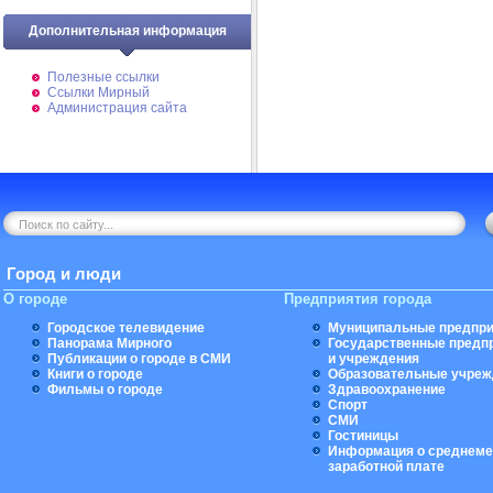
Дополнительная информация
Полезные ссылки
Ссылки Мирный
Администрация сайта
Город и люди
О городе
Предприятия города
Городское телевидение
Муниципальные предпри
Панорама Мирного
Государственные предп
Публикации о городе в СМИ
и учреждения
Книги о городе
Образовательные учреж
Фильмы о городе
Здравоохранение
Спорт
СМИ
Гостиницы
Информация о среднеме
заработной плате