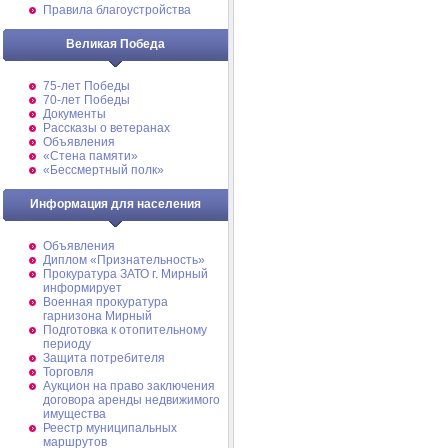
Правила благоустройства
Великая Победа
75-лет Победы
70-лет Победы
Документы
Рассказы о ветеранах
Объявления
«Стена памяти»
«Бессмертный полк»
Информация для населения
Объявления
Диплом «Признательность»
Прокуратура ЗАТО г. Мирный
информирует
Военная прокуратура
гарнизона Мирный
Подготовка к отопительному
периоду
Защита потребителя
Торговля
Аукцион на право заключения
договора аренды недвижимого
имущества
Реестр муниципальных
маршрутов