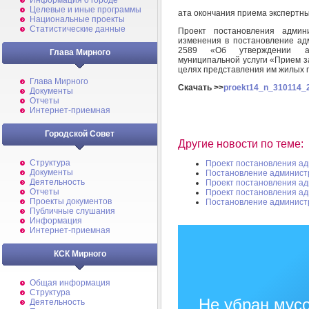
Информация о городе
Целевые и иные программы
ата окончания приема экспертн
Национальные проекты
Статистические данные
Проект постановления админ
изменения в постановление ад
2589 «Об утверждении адм
Глава Мирного
муниципальной услуги «Прием з
целях представления им жилых 
Глава Мирного
Скачать >>
proekt14_n_310114_2
Документы
Отчеты
Интернет-приемная
Городской Совет
Другие новости по теме:
Структура
Проект постановления а
Документы
Постановление админист
Деятельность
Проект постановления а
Отчеты
Проект постановления а
Проекты документов
Постановление админист
Публичные слушания
Информация
Интернет-приемная
КСК Мирного
Общая информация
Структура
Не убран мусо
Деятельность