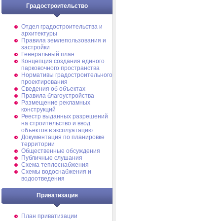
Градостроительство
Отдел градостроительства и
архитектуры
Правила землепользования и
застройки
Генеральный план
Концепция создания единого
парковочного пространства
Нормативы градостроительного
проектирования
Сведения об объектах
Правила благоустройства
Размещение рекламных
конструкций
Реестр выданных разрешений
на строительство и ввод
объектов в эксплуатацию
Документация по планировке
территории
Общественные обсуждения
Публичные слушания
Схема теплоснабжения
Схемы водоснабжения и
водоотведения
Приватизация
План приватизации