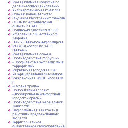
Муниципальная комиссия по
делам несовершеннолетних
Антинаркотическая комиссия
Опека и попечительство
Обучение иностранных граждан
ОСФР по Архангельской
области и НАО
Поддержка участникам СВО
Укрепление общественного
здоровья
ГО и ЧС Мирного информирует
МО МВД России по ЗАТО
г.Мирный
Муниципальная cлужба
Противодействие коррупции
«Профилактика экстремизма и
терроризма»
Мирнинская городская ТИК
Резерв управленческих кадров
Межрайонная ИФНС России №
6
«Охрана труда»
Приоритетный проект
«Формирование комфортной
городской среды»
Противодействие нелегальной
занятости
Неформальная занятость и
работники предпенсионного
возраста
Территориальное
общественное самоуправление