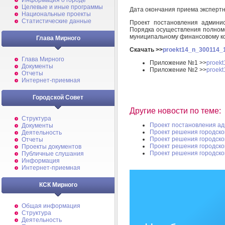
Информация о городе
Целевые и иные программы
Дата окончания приема эксперт
Национальные проекты
Статистические данные
Проект постановления админи
Порядка осуществления полном
муниципальному финансовому к
Глава Мирного
Скачать >>
proekt14_n_300114_1
Глава Мирного
Приложение №1 >>
proek
Документы
Приложение №2 >>
proek
Отчеты
Интернет-приемная
Городской Совет
Другие новости по теме:
Структура
Проект постановления а
Документы
Проект решения городско
Деятельность
Проект решения городско
Отчеты
Проект решения городско
Проекты документов
Проект решения городско
Публичные слушания
Информация
Интернет-приемная
КСК Мирного
Общая информация
Структура
Деятельность