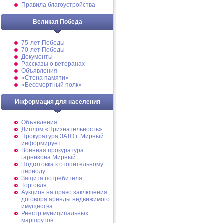
Правила благоустройства
Великая Победа
75-лет Победы
70-лет Победы
Документы
Рассказы о ветеранах
Объявления
«Стена памяти»
«Бессмертный полк»
Информация для населения
Объявления
Диплом «Признательность»
Прокуратура ЗАТО г. Мирный
информирует
Военная прокуратура
гарнизона Мирный
Подготовка к отопительному
периоду
Защита потребителя
Торговля
Аукцион на право заключения
договора аренды недвижимого
имущества
Реестр муниципальных
маршрутов