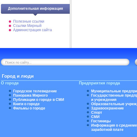
Дополнительная информация
Полезные ссылки
Ссылки Мирный
Администрация сайта
Город и люди
О городе
Предприятия города
Городское телевидение
Муниципальные предпри
Панорама Мирного
Государственные предп
Публикации о городе в СМИ
и учреждения
Книги о городе
Образовательные учреж
Фильмы о городе
Здравоохранение
Спорт
СМИ
Гостиницы
Информация о среднеме
заработной плате