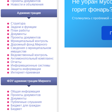
Не убран мусо
Проекты документов
Новости и объявления
горит фонарь
Администрация
Столкнулись с проблемой —
Структура
Задачи и функции
План работы
Документы
Проекты документов
Муниципальный контроль
Дорожный фонд Мирного
Cведения о муниципальном
имуществе
Ведомственный контроль
Антимонопольный комплаенс
Отчеты
Информационные системы
Защита информации
Интернет-приемная
ФЭУ администрации Мирного
Общая информация
Проекты документов
Документы
Публичные слушания
Бюджет для граждан
Бюджет