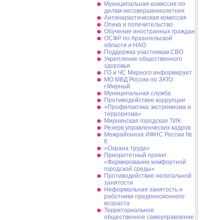
Муниципальная комиссия по
делам несовершеннолетних
Антинаркотическая комиссия
Опека и попечительство
Обучение иностранных граждан
ОСФР по Архангельской
области и НАО
Поддержка участникам СВО
Укрепление общественного
здоровья
ГО и ЧС Мирного информирует
МО МВД России по ЗАТО
г.Мирный
Муниципальная cлужба
Противодействие коррупции
«Профилактика экстремизма и
терроризма»
Мирнинская городская ТИК
Резерв управленческих кадров
Межрайонная ИФНС России №
6
«Охрана труда»
Приоритетный проект
«Формирование комфортной
городской среды»
Противодействие нелегальной
занятости
Неформальная занятость и
работники предпенсионного
возраста
Территориальное
общественное самоуправление