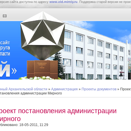
ерсия сайта доступна по адресу
www.old.mirniy.ru
. Поддержка старой версии не прои
ный Архангельской области
»
Администрация
»
Проекты документов
» Проек
тановления администрации Мирного
роект постановления администрации
ирного
бликовано: 18-05-2011, 11:29