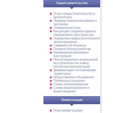
Градостроительство
Отдел градостроительства и
архитектуры
Правила землепользования и
застройки
Генеральный план
Концепция создания единого
парковочного пространства
Нормативы градостроительного
проектирования
Сведения об объектах
Правила благоустройства
Размещение рекламных
конструкций
Реестр выданных разрешений
на строительство и ввод
объектов в эксплуатацию
Документация по планировке
территории
Общественные обсуждения
Публичные слушания
Схема теплоснабжения
Схемы водоснабжения и
водоотведения
Приватизация
План приватизации