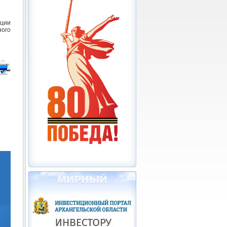
ации
ого