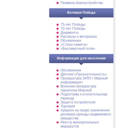
Правила благоустройства
Великая Победа
75-лет Победы
70-лет Победы
Документы
Рассказы о ветеранах
Объявления
«Стена памяти»
«Бессмертный полк»
Информация для населения
Объявления
Диплом «Признательность»
Прокуратура ЗАТО г. Мирный
информирует
Военная прокуратура
гарнизона Мирный
Подготовка к отопительному
периоду
Защита потребителя
Торговля
Аукцион на право заключения
договора аренды недвижимого
имущества
Реестр муниципальных
маршрутов