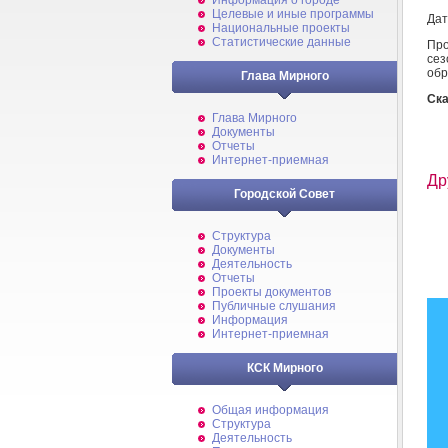
Информация о городе
Целевые и иные программы
Дат
Национальные проекты
Статистические данные
Про
сез
обр
Глава Мирного
Ска
Глава Мирного
Документы
Отчеты
Интернет-приемная
Др
Городской Совет
Структура
Документы
Деятельность
Отчеты
Проекты документов
Публичные слушания
Информация
Интернет-приемная
КСК Мирного
Общая информация
Структура
Деятельность