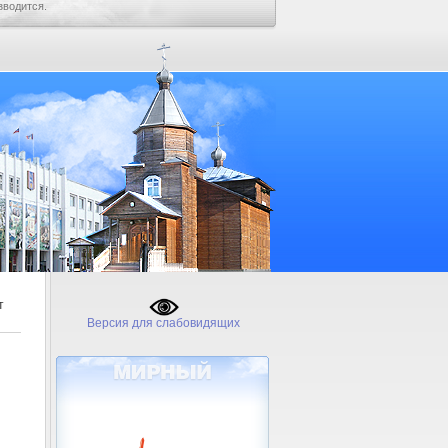
зводится.
т
Версия для слабовидящих