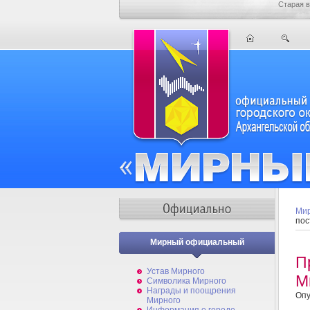
Старая в
Мир
пос
Мирный официальный
П
Устав Мирного
М
Символика Мирного
Награды и поощрения
Опу
Мирного