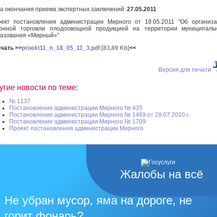
а окончания приема экспертных заключений:
27.05.2011
ект постановления администрации Мирного от 18.05.2011 "Об организ
онной торговли плодоовощной продукцией на территории муниципальн
азования «Мирный»"
чать >>
proekt11_n_18_05_11_3.pdf
[83,89 Kb]
<<
Версия для печати
угие новости по теме:
№ 1137
Постановление администрации Мирного № 435
Постановление администрации Мирного № 1469 от 29.07.2010 г.
Постановление администрации Мирного № 1709
Проект постановления администрации Мирного
Жалобы на всё
Не убран мусор, яма на дороге, не
горит фонарь?