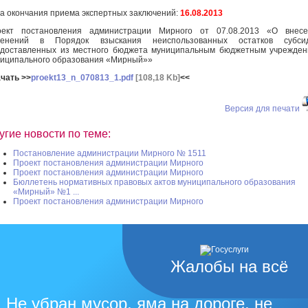
а окончания приема экспертных заключений:
16.08.2013
оект постановления администрации Мирного от 07.08.2013 «О внесе
менений в Порядок взыскания неиспользованных остатков субсид
доставленных из местного бюджета муниципальным бюджетным учрежде
иципального образования «Мирный»»
чать >>
proekt13_n_070813_1.pdf
[108,18 Kb]
<<
Версия для печати
угие новости по теме:
Постановление администрации Мирного № 1511
Проект постановления администрации Мирного
Проект постановления администрации Мирного
Бюллетень нормативных правовых актов муниципального образования
«Мирный» №1 ...
Проект постановления администрации Мирного
Жалобы на всё
Не убран мусор, яма на дороге, не