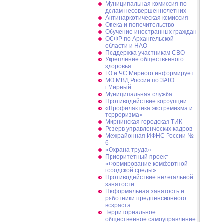
Муниципальная комиссия по
делам несовершеннолетних
Антинаркотическая комиссия
Опека и попечительство
Обучение иностранных граждан
ОСФР по Архангельской
области и НАО
Поддержка участникам СВО
Укрепление общественного
здоровья
ГО и ЧС Мирного информирует
МО МВД России по ЗАТО
г.Мирный
Муниципальная cлужба
Противодействие коррупции
«Профилактика экстремизма и
терроризма»
Мирнинская городская ТИК
Резерв управленческих кадров
Межрайонная ИФНС России №
6
«Охрана труда»
Приоритетный проект
«Формирование комфортной
городской среды»
Противодействие нелегальной
занятости
Неформальная занятость и
работники предпенсионного
возраста
Территориальное
общественное самоуправление