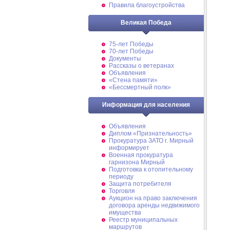
Правила благоустройства
Великая Победа
75-лет Победы
70-лет Победы
Документы
Рассказы о ветеранах
Объявления
«Стена памяти»
«Бессмертный полк»
Информация для населения
Объявления
Диплом «Признательность»
Прокуратура ЗАТО г. Мирный
информирует
Военная прокуратура
гарнизона Мирный
Подготовка к отопительному
периоду
Защита потребителя
Торговля
Аукцион на право заключения
договора аренды недвижимого
имущества
Реестр муниципальных
маршрутов