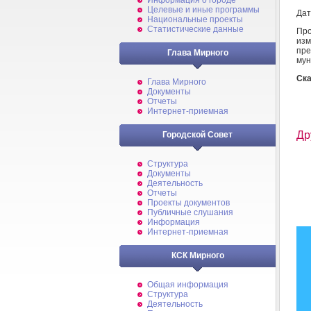
Информация о городе
Целевые и иные программы
Дат
Национальные проекты
Статистические данные
Пр
из
пре
Глава Мирного
мун
Ска
Глава Мирного
Документы
Отчеты
Интернет-приемная
Др
Городской Совет
Структура
Документы
Деятельность
Отчеты
Проекты документов
Публичные слушания
Информация
Интернет-приемная
КСК Мирного
Общая информация
Структура
Деятельность