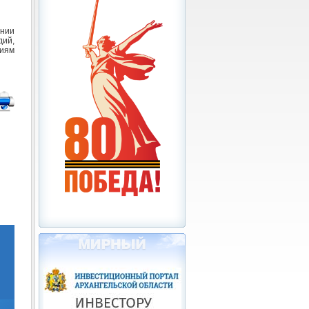
нии
ий,
ниям