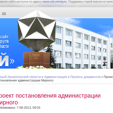
ерсия сайта доступна по адресу
www.old.mirniy.ru
. Поддержка старой версии не прои
ный Архангельской области
»
Администрация
»
Проекты документов
» Проек
тановления администрации Мирного
роект постановления администрации
ирного
бликовано: 7-08-2013, 09:03