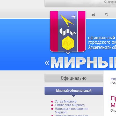
Старая в
Мир
пос
Мирный официальный
П
Устав Мирного
М
Символика Мирного
Награды и поощрения
Опу
Мирного