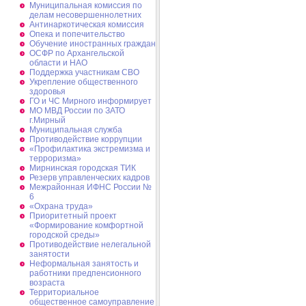
Муниципальная комиссия по
делам несовершеннолетних
Антинаркотическая комиссия
Опека и попечительство
Обучение иностранных граждан
ОСФР по Архангельской
области и НАО
Поддержка участникам СВО
Укрепление общественного
здоровья
ГО и ЧС Мирного информирует
МО МВД России по ЗАТО
г.Мирный
Муниципальная cлужба
Противодействие коррупции
«Профилактика экстремизма и
терроризма»
Мирнинская городская ТИК
Резерв управленческих кадров
Межрайонная ИФНС России №
6
«Охрана труда»
Приоритетный проект
«Формирование комфортной
городской среды»
Противодействие нелегальной
занятости
Неформальная занятость и
работники предпенсионного
возраста
Территориальное
общественное самоуправление