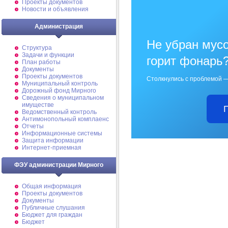
Проекты документов
Новости и объявления
Администрация
Не убран мусо
Структура
Задачи и функции
горит фонарь
План работы
Документы
Проекты документов
Столкнулись с проблемой —
Муниципальный контроль
Дорожный фонд Мирного
Cведения о муниципальном
имуществе
Ведомственный контроль
Антимонопольный комплаенс
Отчеты
Информационные системы
Защита информации
Интернет-приемная
ФЭУ администрации Мирного
Общая информация
Проекты документов
Документы
Публичные слушания
Бюджет для граждан
Бюджет