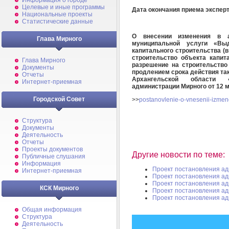
Информация о городе
Целевые и иные программы
Дата окончания приема экспе
Национальные проекты
Статистические данные
О внесении изменения в а
Глава Мирного
муниципальной услуги
«Вы
капитального строительства (
строительство объекта капит
Глава Мирного
разрешение на строительство
Документы
продлением срока действия так
Отчеты
Архангельской области 
Интернет-приемная
администрации Мирного от 12 м
Городской Совет
>>
postanovlenie-o-vnesenii-izmen
Структура
Документы
Деятельность
Отчеты
Проекты документов
Другие новости по теме:
Публичные слушания
Информация
Проект постановления а
Интернет-приемная
Проект постановления а
Проект постановления а
КСК Мирного
Проект постановления а
Проект постановления а
Общая информация
Структура
Деятельность