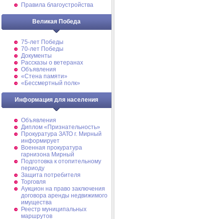
Правила благоустройства
Великая Победа
75-лет Победы
70-лет Победы
Документы
Рассказы о ветеранах
Объявления
«Стена памяти»
«Бессмертный полк»
Информация для населения
Объявления
Диплом «Признательность»
Прокуратура ЗАТО г. Мирный
информирует
Военная прокуратура
гарнизона Мирный
Подготовка к отопительному
периоду
Защита потребителя
Торговля
Аукцион на право заключения
договора аренды недвижимого
имущества
Реестр муниципальных
маршрутов