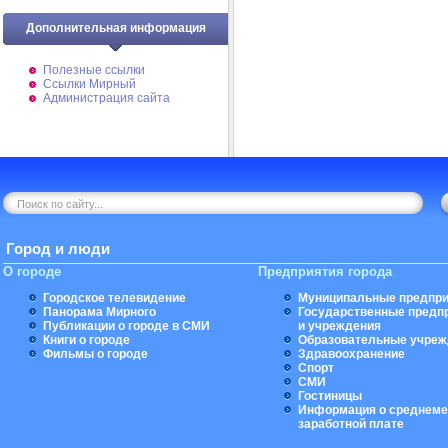
Дополнительная информация
Полезные ссылки
Ссылки Мирный
Администрация сайта
Город и люди
О городе
Предприятия города
Городское телевидение
Муниципальные предпри
Панорама Мирного
Государственные предп
Публикации о городе в СМИ
и учреждения
Книги о городе
Образовательные учреж
Фильмы о городе
Здравоохранение
Спорт
СМИ
Гостиницы
Информация о среднеме
заработной плате