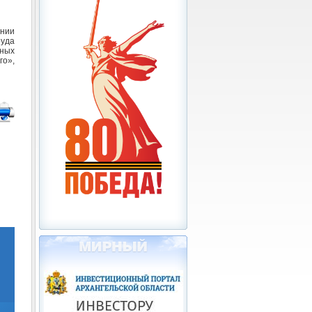
нии
уда
ных
о»,