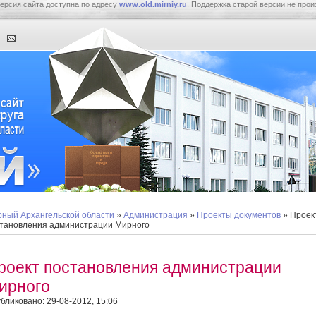
ерсия сайта доступна по адресу
www.old.mirniy.ru
. Поддержка старой версии не прои
ный Архангельской области
»
Администрация
»
Проекты документов
» Проек
тановления администрации Мирного
роект постановления администрации
ирного
бликовано: 29-08-2012, 15:06