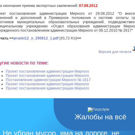
а окончания приема экспертных заключений:
07.09.2012
оект постановления администрации Мирного от 29.08.2012 "О внесе
менений и дополнений в Примерное положение о системе оплаты тр
ботников муниципальных образовательных учреждений, подведомствен
ниципальному учреждению «Отдел образования администрации Мирног
ержденного постановлением администрации Мирного от 08.12.2010 № 2617"
чать >>
proekt12_n_290812_1.pdf
[85,72 Kb]
<<
Версия для печати
угие новости по теме:
Проект постановления администрации Мирного
Проект постановления администрации Мирного
Постановление администрации Мирного № 1817
Проект постановления администрации Мирного
Проект постановления администрации Мирного
Жалобы на всё
Не убран мусор, яма на дороге, не