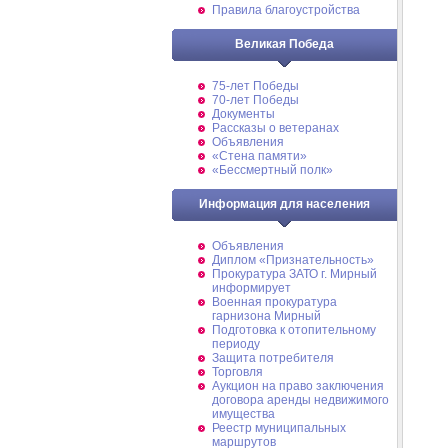
Правила благоустройства
Великая Победа
75-лет Победы
70-лет Победы
Документы
Рассказы о ветеранах
Объявления
«Стена памяти»
«Бессмертный полк»
Информация для населения
Объявления
Диплом «Признательность»
Прокуратура ЗАТО г. Мирный
информирует
Военная прокуратура
гарнизона Мирный
Подготовка к отопительному
периоду
Защита потребителя
Торговля
Аукцион на право заключения
договора аренды недвижимого
имущества
Реестр муниципальных
маршрутов