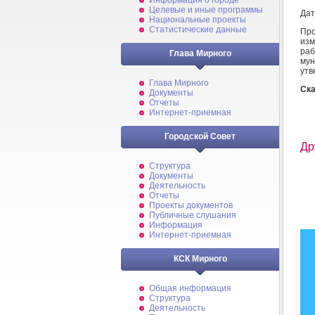
Информация о городе
Целевые и иные программы
Дат
Национальные проекты
Статистические данные
Пр
из
ра
Глава Мирного
му
утв
Глава Мирного
Ска
Документы
Отчеты
Интернет-приемная
Городской Совет
Др
Структура
Документы
Деятельность
Отчеты
Проекты документов
Публичные слушания
Информация
Интернет-приемная
КСК Мирного
Общая информация
Структура
Деятельность