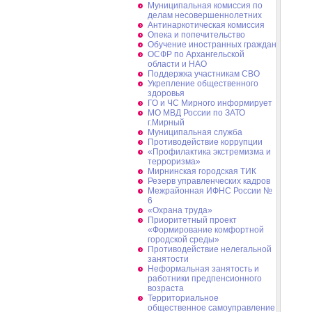
Муниципальная комиссия по
делам несовершеннолетних
Антинаркотическая комиссия
Опека и попечительство
Обучение иностранных граждан
ОСФР по Архангельской
области и НАО
Поддержка участникам СВО
Укрепление общественного
здоровья
ГО и ЧС Мирного информирует
МО МВД России по ЗАТО
г.Мирный
Муниципальная cлужба
Противодействие коррупции
«Профилактика экстремизма и
терроризма»
Мирнинская городская ТИК
Резерв управленческих кадров
Межрайонная ИФНС России №
6
«Охрана труда»
Приоритетный проект
«Формирование комфортной
городской среды»
Противодействие нелегальной
занятости
Неформальная занятость и
работники предпенсионного
возраста
Территориальное
общественное самоуправление