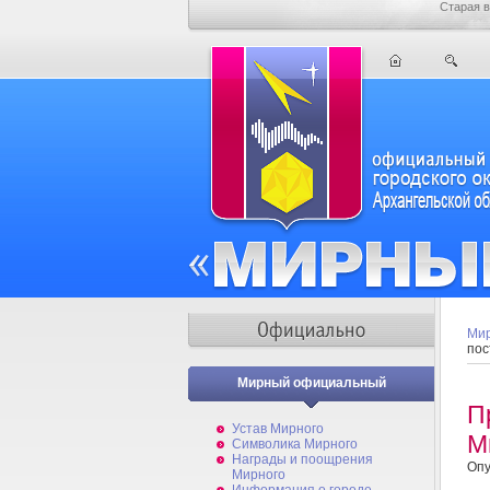
Старая в
Мир
пос
Мирный официальный
П
Устав Мирного
М
Символика Мирного
Награды и поощрения
Опу
Мирного