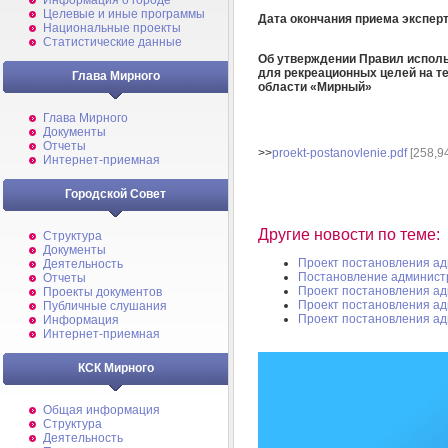
Информация о городе
Целевые и иные программы
Дата окончания приема экспе
Национальные проекты
Статистические данные
Об утверждении Правил исполь
для рекреационных целей на те
Глава Мирного
области «Мирный»
Глава Мирного
Документы
Отчеты
>>
proekt-postanovlenie.pdf
[258,9
Интернет-приемная
Городской Совет
Другие новости по теме:
Структура
Документы
Проект постановления а
Деятельность
Постановление админист
Отчеты
Проект постановления а
Проекты документов
Проект постановления а
Публичные слушания
Проект постановления а
Информация
Интернет-приемная
КСК Мирного
Общая информация
Структура
Деятельность