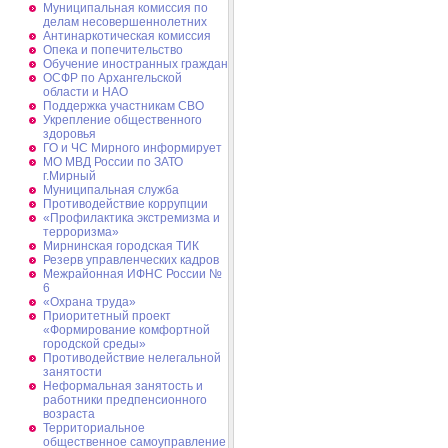
Муниципальная комиссия по
делам несовершеннолетних
Антинаркотическая комиссия
Опека и попечительство
Обучение иностранных граждан
ОСФР по Архангельской
области и НАО
Поддержка участникам СВО
Укрепление общественного
здоровья
ГО и ЧС Мирного информирует
МО МВД России по ЗАТО
г.Мирный
Муниципальная cлужба
Противодействие коррупции
«Профилактика экстремизма и
терроризма»
Мирнинская городская ТИК
Резерв управленческих кадров
Межрайонная ИФНС России №
6
«Охрана труда»
Приоритетный проект
«Формирование комфортной
городской среды»
Противодействие нелегальной
занятости
Неформальная занятость и
работники предпенсионного
возраста
Территориальное
общественное самоуправление