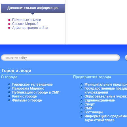
Дополнительная информация
Полезные ссылки
Ссылки Мирный
Администрация сайта
Город и люди
О городе
Предприятия города
Городское телевидение
Муниципальные предпри
Панорама Мирного
Государственные предп
Публикации о городе в СМИ
и учреждения
Книги о городе
Образовательные учреж
Фильмы о городе
Здравоохранение
Спорт
СМИ
Гостиницы
Информация о среднеме
заработной плате