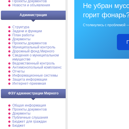
Проекты документов
Не убран мусо
Новости и объявления
горит фонарь
Администрация
Столкнулись с проблемой —
Структура
Задачи и функции
План работы
Документы
Проекты документов
Муниципальный контроль
Дорожный фонд Мирного
Cведения о муниципальном
имуществе
Ведомственный контроль
Антимонопольный комплаенс
Отчеты
Информационные системы
Защита информации
Интернет-приемная
ФЭУ администрации Мирного
Общая информация
Проекты документов
Документы
Публичные слушания
Бюджет для граждан
Бюджет