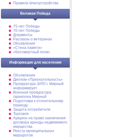
Правила благоустройства
Великая Победа
75-лет Победы
70-лет Победы
Документы
Рассказы о ветеранах
Объявления
«Стена памяти»
«Бессмертный полк»
Информация для населения
Объявления
Диплом «Признательность»
Прокуратура ЗАТО г. Мирный
информирует
Военная прокуратура
гарнизона Мирный
Подготовка к отопительному
периоду
Защита потребителя
Торговля
Аукцион на право заключения
договора аренды недвижимого
имущества
Реестр муниципальных
маршрутов