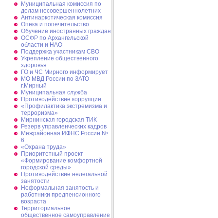
Муниципальная комиссия по
делам несовершеннолетних
Антинаркотическая комиссия
Опека и попечительство
Обучение иностранных граждан
ОСФР по Архангельской
области и НАО
Поддержка участникам СВО
Укрепление общественного
здоровья
ГО и ЧС Мирного информирует
МО МВД России по ЗАТО
г.Мирный
Муниципальная cлужба
Противодействие коррупции
«Профилактика экстремизма и
терроризма»
Мирнинская городская ТИК
Резерв управленческих кадров
Межрайонная ИФНС России №
6
«Охрана труда»
Приоритетный проект
«Формирование комфортной
городской среды»
Противодействие нелегальной
занятости
Неформальная занятость и
работники предпенсионного
возраста
Территориальное
общественное самоуправление