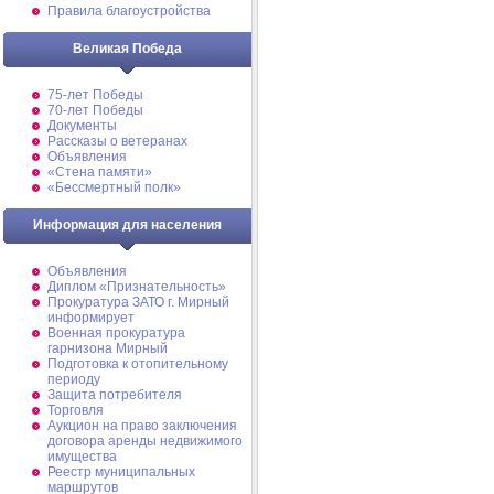
Правила благоустройства
Великая Победа
75-лет Победы
70-лет Победы
Документы
Рассказы о ветеранах
Объявления
«Стена памяти»
«Бессмертный полк»
Информация для населения
Объявления
Диплом «Признательность»
Прокуратура ЗАТО г. Мирный
информирует
Военная прокуратура
гарнизона Мирный
Подготовка к отопительному
периоду
Защита потребителя
Торговля
Аукцион на право заключения
договора аренды недвижимого
имущества
Реестр муниципальных
маршрутов