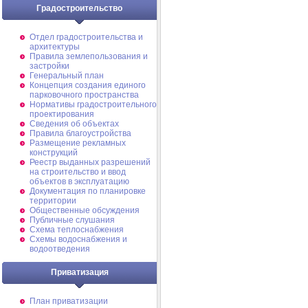
Градостроительство
Отдел градостроительства и
архитектуры
Правила землепользования и
застройки
Генеральный план
Концепция создания единого
парковочного пространства
Нормативы градостроительного
проектирования
Сведения об объектах
Правила благоустройства
Размещение рекламных
конструкций
Реестр выданных разрешений
на строительство и ввод
объектов в эксплуатацию
Документация по планировке
территории
Общественные обсуждения
Публичные слушания
Схема теплоснабжения
Схемы водоснабжения и
водоотведения
Приватизация
План приватизации