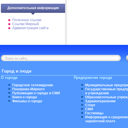
Дополнительная информация
Полезные ссылки
Ссылки Мирный
Администрация сайта
Город и люди
О городе
Предприятия города
Городское телевидение
Муниципальные предпри
Панорама Мирного
Государственные предп
Публикации о городе в СМИ
и учреждения
Книги о городе
Образовательные учреж
Фильмы о городе
Здравоохранение
Спорт
СМИ
Гостиницы
Информация о среднеме
заработной плате