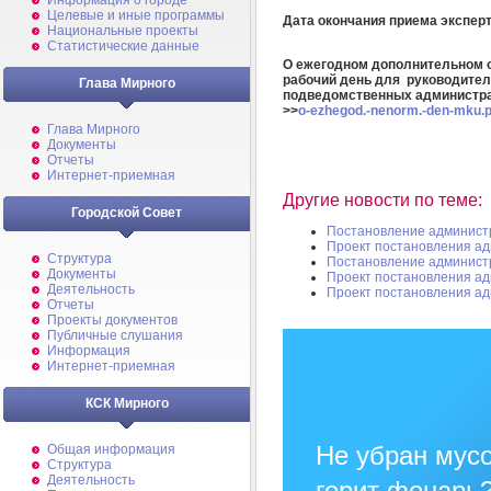
Информация о городе
Целевые и иные программы
Дата окончания приема экспе
Национальные проекты
Статистические данные
О ежегодном дополнительном 
рабочий день для
руководител
Глава Мирного
подведомственных администра
>>
o-ezhegod.-nenorm.-den-mku.p
Глава Мирного
Документы
Отчеты
Интернет-приемная
Другие новости по теме:
Городской Совет
Постановление админист
Проект постановления а
Структура
Постановление админист
Документы
Проект постановления а
Деятельность
Проект постановления а
Отчеты
Проекты документов
Публичные слушания
Информация
Интернет-приемная
КСК Мирного
Не убран мусо
Общая информация
Структура
Деятельность
горит фонарь