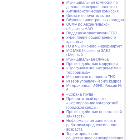
Муниципальная комиссия по
делам несовершеннолетних
Антинаркотическая комиссия
Опека и попечительство
Обучение иностранных граждан
ОСФР по Архангельской
области и НАО
Поддержка участникам СВО
Укрепление общественного
здоровья
ГО и ЧС Мирного информирует
МО МВД России по ЗАТО
г.Мирный
Муниципальная cлужба
Противодействие коррупции
«Профилактика экстремизма и
терроризма»
Мирнинская городская ТИК
Резерв управленческих кадров
Межрайонная ИФНС России №
6
«Охрана труда»
Приоритетный проект
«Формирование комфортной
городской среды»
Противодействие нелегальной
занятости
Неформальная занятость и
работники предпенсионного
возраста
Территориальное
общественное самоуправление