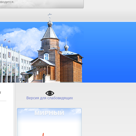
зводится.
т
Версия для слабовидящих