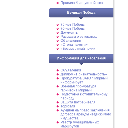
Правила благоустройства
Великая Победа
75-лет Победы
70-лет Победы
Документы
Рассказы о ветеранах
Объявления
«Стена памяти»
«Бессмертный полк»
Информация для населения
Объявления
Диплом «Признательность»
Прокуратура ЗАТО г. Мирный
информирует
Военная прокуратура
гарнизона Мирный
Подготовка к отопительному
периоду
Защита потребителя
Торговля
Аукцион на право заключения
договора аренды недвижимого
имущества
Реестр муниципальных
маршрутов