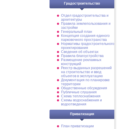
Градостроительство
Отдел градостроительства и
архитектуры
Правила землепользования и
застройки
Генеральный план
Концепция создания единого
парковочного пространства
Нормативы градостроительного
проектирования
Сведения об объектах
Правила благоустройства
Размещение рекламных
конструкций
Реестр выданных разрешений
на строительство и ввод
объектов в эксплуатацию
Документация по планировке
территории
Общественные обсуждения
Публичные слушания
Схема теплоснабжения
Схемы водоснабжения и
водоотведения
Приватизация
План приватизации