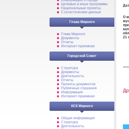
Информация о городе
Целевые и иные программы
Дат
Национальные проекты
Статистические данные
О в
мун
Глава Мирного
пре
кап
обл
Глава Мирного
21 
Документы
Отчеты
Интернет-приемная
Городской Совет
>>
r
Структура
Документы
Деятельность
Отчеты
Проекты документов
Публичные слушания
Др
Информация
Интернет-приемная
КСК Мирного
Общая информация
Структура
Деятельность