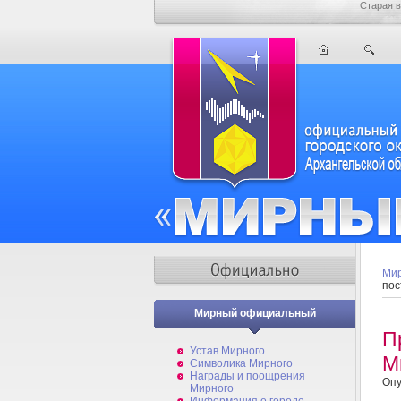
Старая в
Мир
пос
Мирный официальный
П
Устав Мирного
М
Символика Мирного
Награды и поощрения
Опу
Мирного