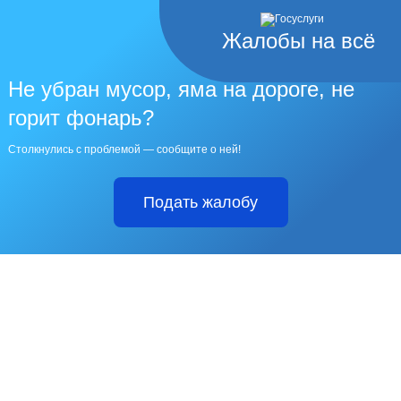
Жалобы на всё
Не убран мусор, яма на дороге, не
горит фонарь?
Столкнулись с проблемой — сообщите о ней!
Подать жалобу