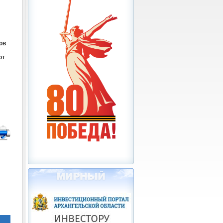
ов
от