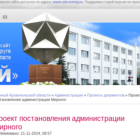
ерсия сайта доступна по адресу
www.old.mirniy.ru
. Поддержка старой версии не прои
ный Архангельской области
»
Администрация
»
Проекты документов
» Проек
тановления администрации Мирного
роект постановления администрации
ирного
бликовано: 21-11-2024, 08:57