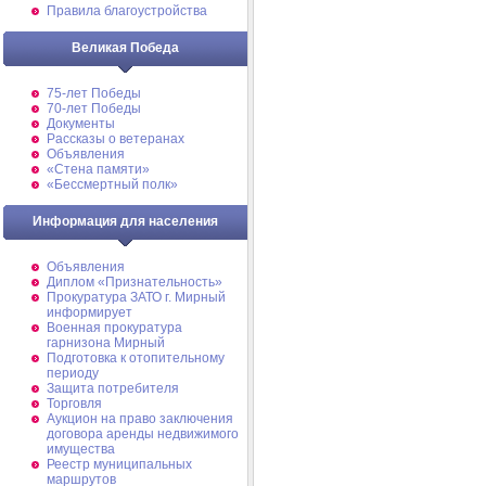
Правила благоустройства
Великая Победа
75-лет Победы
70-лет Победы
Документы
Рассказы о ветеранах
Объявления
«Стена памяти»
«Бессмертный полк»
Информация для населения
Объявления
Диплом «Признательность»
Прокуратура ЗАТО г. Мирный
информирует
Военная прокуратура
гарнизона Мирный
Подготовка к отопительному
периоду
Защита потребителя
Торговля
Аукцион на право заключения
договора аренды недвижимого
имущества
Реестр муниципальных
маршрутов