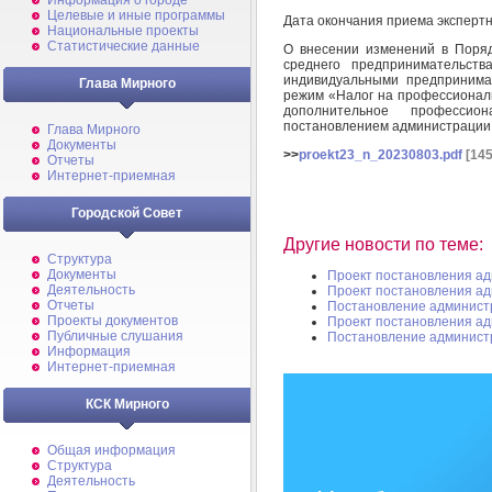
Информация о городе
Целевые и иные программы
Дата окончания приема эксперт
Национальные проекты
Статистические данные
О внесении изменений в Поряд
среднего предпринимательст
индивидуальными предприним
Глава Мирного
режим «Налог на профессиональ
дополнительное профессио
постановлением администрации М
Глава Мирного
Документы
>>
proekt23_n_20230803.pdf
[145
Отчеты
Интернет-приемная
Городской Совет
Другие новости по теме:
Структура
Документы
Проект постановления а
Деятельность
Проект постановления а
Отчеты
Постановление админист
Проекты документов
Проект постановления а
Публичные слушания
Постановление админист
Информация
Интернет-приемная
КСК Мирного
Общая информация
Структура
Деятельность