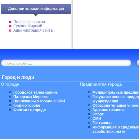
Дополнительная информация
Полезные ссылки
Ссылки Мирный
Администрация сайта
Город и люди
О городе
Предприятия города
Городское телевидение
Муниципальные предпри
Панорама Мирного
Государственные предп
Публикации о городе в СМИ
и учреждения
Книги о городе
Образовательные учреж
Фильмы о городе
Здравоохранение
Спорт
СМИ
Гостиницы
Информация о среднеме
заработной плате