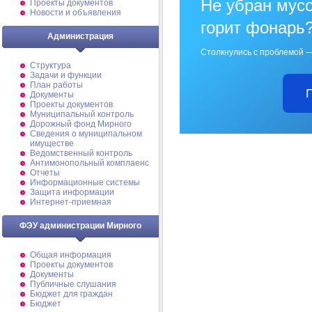
Не убран мусо
Проекты документов
Новости и объявления
горит фонарь
Администрация
Столкнулись с проблемой —
Структура
Задачи и функции
План работы
Документы
Проекты документов
Муниципальный контроль
Дорожный фонд Мирного
Cведения о муниципальном
имуществе
Ведомственный контроль
Антимонопольный комплаенс
Отчеты
Информационные системы
Защита информации
Интернет-приемная
ФЭУ администрации Мирного
Общая информация
Проекты документов
Документы
Публичные слушания
Бюджет для граждан
Бюджет