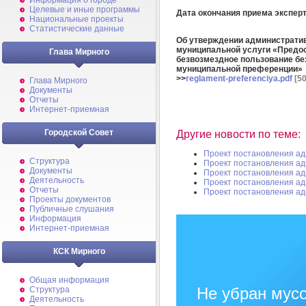
Информация о городе
Целевые и иные программы
Дата окончания приема экспе
Национальные проекты
Статистические данные
Об утверждении администрати
муниципальной услуги «
Предос
Глава Мирного
безвозмездное пользование бе
муниципальной преференции»
>>
reglament-preferenciya.pdf
[50
Глава Мирного
Документы
Отчеты
Интернет-приемная
Городской Совет
Другие новости по теме:
Проект постановления а
Структура
Проект постановления а
Документы
Проект постановления а
Деятельность
Проект постановления а
Отчеты
Проект постановления а
Проекты документов
Публичные слушания
Информация
Интернет-приемная
КСК Мирного
Общая информация
Не убран мусо
Структура
Деятельность