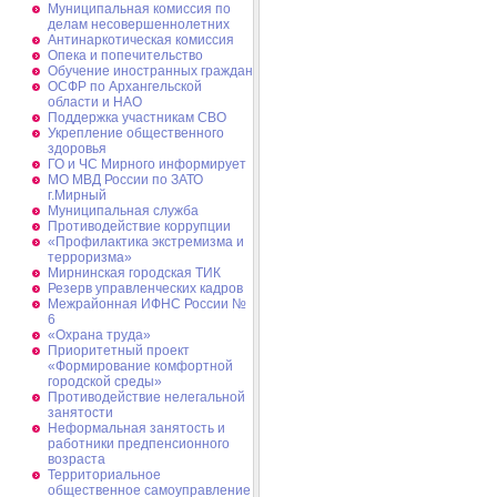
Муниципальная комиссия по
делам несовершеннолетних
Антинаркотическая комиссия
Опека и попечительство
Обучение иностранных граждан
ОСФР по Архангельской
области и НАО
Поддержка участникам СВО
Укрепление общественного
здоровья
ГО и ЧС Мирного информирует
МО МВД России по ЗАТО
г.Мирный
Муниципальная cлужба
Противодействие коррупции
«Профилактика экстремизма и
терроризма»
Мирнинская городская ТИК
Резерв управленческих кадров
Межрайонная ИФНС России №
6
«Охрана труда»
Приоритетный проект
«Формирование комфортной
городской среды»
Противодействие нелегальной
занятости
Неформальная занятость и
работники предпенсионного
возраста
Территориальное
общественное самоуправление