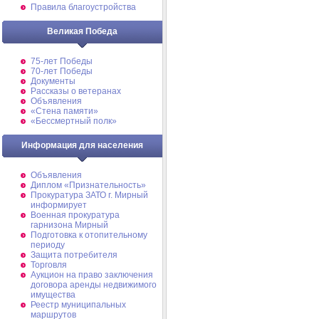
Правила благоустройства
Великая Победа
75-лет Победы
70-лет Победы
Документы
Рассказы о ветеранах
Объявления
«Стена памяти»
«Бессмертный полк»
Информация для населения
Объявления
Диплом «Признательность»
Прокуратура ЗАТО г. Мирный
информирует
Военная прокуратура
гарнизона Мирный
Подготовка к отопительному
периоду
Защита потребителя
Торговля
Аукцион на право заключения
договора аренды недвижимого
имущества
Реестр муниципальных
маршрутов