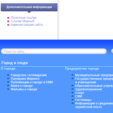
Дополнительная информация
Полезные ссылки
Ссылки Мирный
Администрация сайта
Город и люди
О городе
Предприятия города
Городское телевидение
Муниципальные предпри
Панорама Мирного
Государственные предп
Публикации о городе в СМИ
и учреждения
Книги о городе
Образовательные учреж
Фильмы о городе
Здравоохранение
Спорт
СМИ
Гостиницы
Информация о среднеме
заработной плате